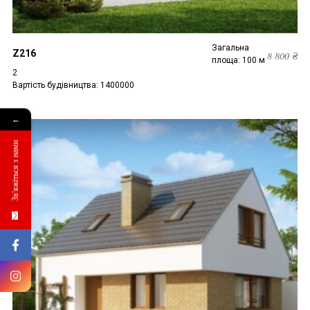
Загальна
Z216
8 800
₴
площа: 100 м
2
Вартість будівництва: 1400000
←
Зв'яжіться з нами