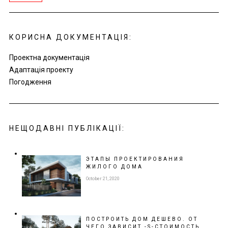
pri
pri
КОРИСНА ДОКУМЕНТАЦІЯ:
Проектна документація
Адаптація проекту
Погодження
НЕЩОДАВНІ ПУБЛІКАЦІЇ:
ЭТАПЫ ПРОЕКТИРОВАНИЯ
ЖИЛОГО ДОМА
October 21, 2020
ПОСТРОИТЬ ДОМ ДЕШЕВО. ОТ
ЧЕГО ЗАВИСИТ -S-СТОИМОСТЬ