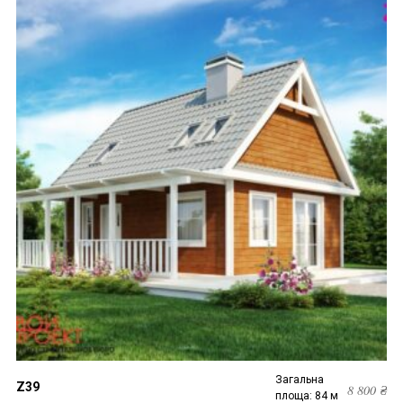
Загальна
Z39
8 800
₴
площа: 84 м