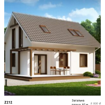
Загальна
Z212
8 800
₴
площа: 92 м