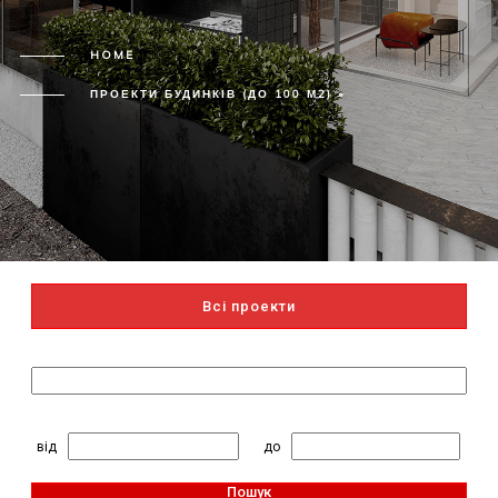
HOME
ПРОЕКТИ БУДИНКІВ (ДО 100 М2) »
Всі проекти
Пошук за назвою
2
Житлова площа, м
:
від
до
Пошук