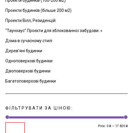
Проекти будинків (100-200 м2)
Проекти будинків (більше 200 м2)
Проекти Вілл, Резиденцій
“Таунхаус”.Проєкти для зблокованної забудови. »
Дома в сучасному стилі
Дерев’яні будинки
Одноповерхові будинки
Двоповерхові будинки
Багатоповерхові будинки
ФІЛЬТРУВАТИ ЗА ЦІНОЮ:
Price:
0 ₴
—
17 820 ₴
Mi
Ma
Filter