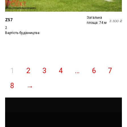
Загальна
Z57
8 800
₴
площа: 74 м
2
Вартість будівництва:
1
2
3
4
…
6
7
8
→