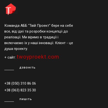
Команда АББ "Твій Проект" бере на себе
все, від ідеї та розробки концепції до
реалізації. Ми віримо в традиції і
включаємо їх у наші інновації. Клієнт - це
душа проекту.
twoyproekt.com
+ сайт:
ДЗВОНІТЬ
+38 (050) 310 86 06
+38 (063) 823 35 30
ПИШІТЬ