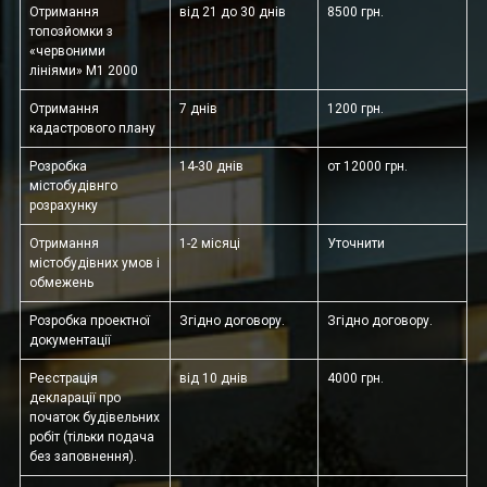
Отримання
від 21 до 30 днів
8500 грн.
топозйомки з
«червоними
лініями» М1 2000
Отримання
7 днів
1200 грн.
кадастрового плану
Розробка
14-30 днів
от 12000 грн.
містобудівнго
розрахунку
Отримання
1-2 місяці
Уточнити
містобудівних умов і
обмежень
Розробка проектної
Згідно договору.
Згідно договору.
документації
Реєстрація
від 10 днів
4000 грн.
декларації про
початок будівельних
робіт (тільки подача
без заповнення).