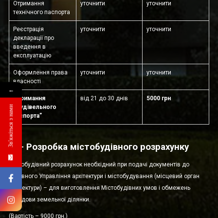
Отримання
уточнити
уточнити
технічного паспорта
Реєстрація
уточнити
уточнити
декларації про
введення в
експлуатацію
Оформлення права
уточнити
уточнити
власності
←
Отримання
від 21 до 30 днів
5000 грн
“Будівельного
Зв'яжіться з нами
паспорта”
3.— Розробка містобудівного розрахунку
Містобудівний розрахунок необхідний при подачі документів до
Головного Управління архітектури і містобудування (місцевий орган
архітектури) – для виготовлення Містобудівних умов і обмежень
забудови земельної ділянки.
(Вартість – 9000 грн.)