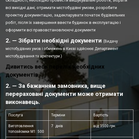
складності, необхідно провести вишукувальні роботи, зібрати
всі вихідні дані, отримати містобудівні умови, розробити
проектну документацію, задекларувати початок будівельних
робіт, після їх завершення ввести будинок в експлуатацію і
оформити всі правовстановлюючі документи
2. — Зібрати необхідні документи
(Видачу
містобудівних умов і обмежень в Києві здійснює Департамент
містобудування та архітектури.)
Дивитись весь перелік необхідних
документів
2. — За бажанням замовника, вище
перераховані документи може отримати
виконавець.
Послуга
Терміни
Вартість
Виготовлення
7 днів
від 3500 грн.
топозйомки М1: 500