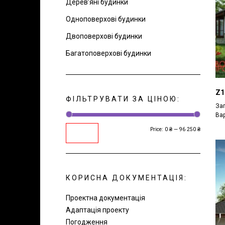
Дерев’яні будинки
Одноповерхові будинки
Двоповерхові будинки
Багатоповерхові будинки
Z1
ФІЛЬТРУВАТИ ЗА ЦІНОЮ:
Заг
Вар
Price:
0 ₴
—
96 250 ₴
Min
Max
Filter
price
price
КОРИСНА ДОКУМЕНТАЦІЯ:
Проектна документація
Адаптація проекту
Погодження