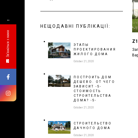
←
НЕЩОДАВНІ ПУБЛІКАЦІЇ:
Зв'яжіться з нами
Z1
ЭТАПЫ
Заг
ПРОЕКТИРОВАНИЯ
ЖИЛОГО ДОМА
Вар
October 21, 2020
ПОСТРОИТЬ ДОМ
ДЕШЕВО. ОТ ЧЕГО
ЗАВИСИТ -S-
СТОИМОСТЬ
СТРОИТЕЛЬСТВА
ДОМА? -S-
October 21, 2020
СТРОИТЕЛЬСТВО
ДАЧНОГО ДОМА
October 21, 2020