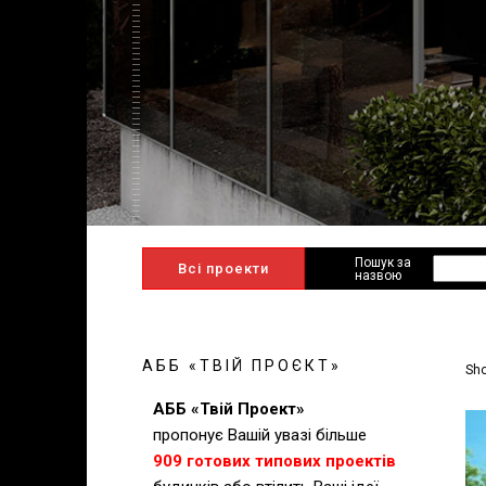
Пошук за
Всі проекти
назвою
АББ «ТВІЙ ПРОЄКТ»
Sho
АББ «Твій Проект»
пропонує Вашій увазі б
ільше
909 готових типових проектів