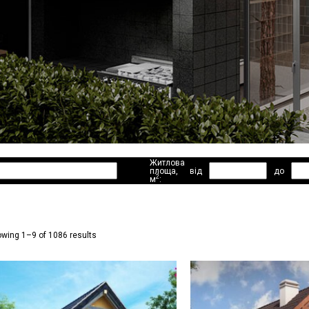
Житлова
площа,
від
до
2
м
:
wing 1–9 of 1086 results