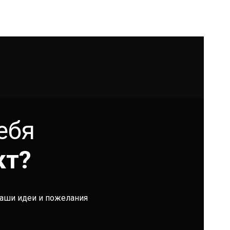
ебя
кт?
ваши идеи и пожелания