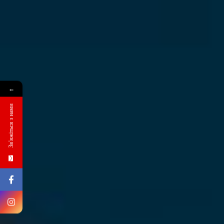
←
Зв'яжіться з нами