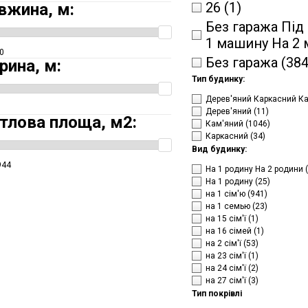
26
(1)
вжина, м:
Без гаража Під
1 машину На 2
0
Без гаража
(384
рина, м:
Тип будинку:
Дерев'яний Каркасний К
Дерев'яний
(11)
тлова площа, м2:
Кам'яний
(1046)
Каркасний
(34)
Вид будинку:
944
На 1 родину На 2 родини
На 1 родину
(25)
на 1 сім'ю
(941)
на 1 семью
(23)
на 15 сім'ї
(1)
на 16 сімей
(1)
на 2 сім'ї
(53)
на 23 сім'ї
(1)
на 24 сім'ї
(2)
на 27 сім'ї
(3)
Тип покрівлі