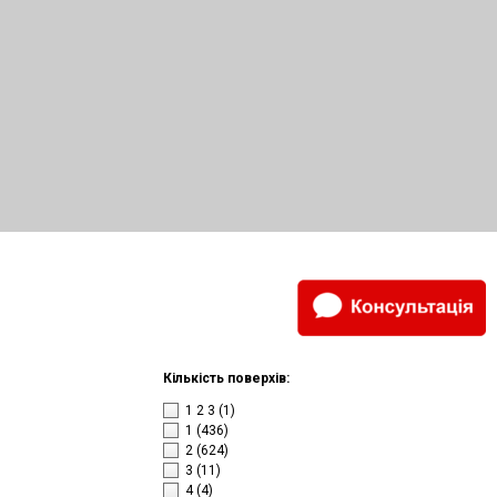
Кількість поверхів:
1 2 3
(1)
1
(436)
2
(624)
3
(11)
4
(4)