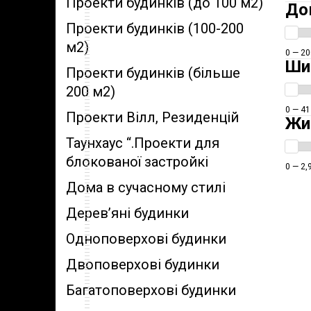
Проекти будинків (до 100 м2)
До
Проекти будинків (100-200
м2)
0 — 20
Ши
Проекти будинків (більше
200 м2)
0 — 41
Проекти Вілл, Резиденцій
Жи
Таунхаус “.Проекти для
блокованої застройкі
0 — 2,
Дома в сучасному стилі
Дерев’яні будинки
Одноповерхові будинки
Двоповерхові будинки
Багатоповерхові будинки