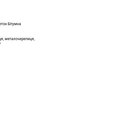
тон Бітумна
я, металочерепиця,
)