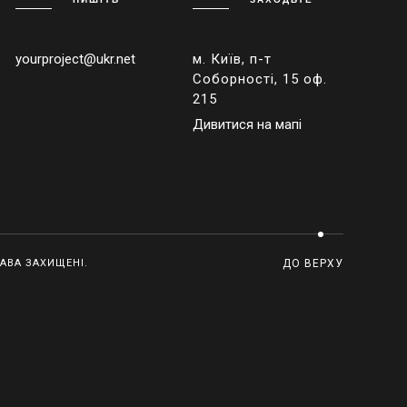
yourproject@ukr.net
м. Київ, п-т
Соборності, 15 оф.
215
Дивитися на мапі
РАВА ЗАХИЩЕНІ.
ДО ВЕРХУ