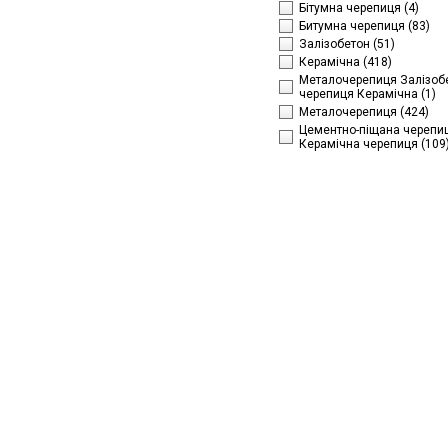
Бітумна черепиця
(4)
Битумна черепиця
(83)
Залізобетон
(51)
Керамічна
(418)
Металочерепиця Залізобе
черепиця Керамічна
(1)
Металочерепиця
(424)
Цементно-піщана черепиц
Керамічна черепиця
(109