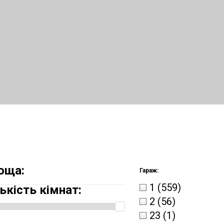
оща:
Гараж:
1
(559)
ькість кімнат:
2
(56)
23
(1)