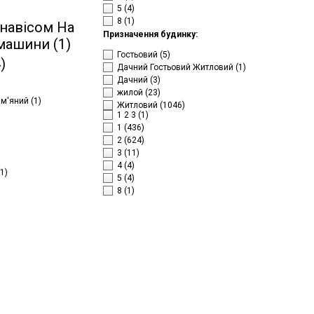
5
(4)
8
(1)
 навісом На
Призначення будинку:
 машини
(1)
Гостьовий
(5)
)
Дачний Гостьовий Житловий
(1)
Дачний
(3)
жилой
(23)
ам'яний
(1)
Житловий
(1046)
1 2 3
(1)
1
(436)
2
(624)
3
(11)
4
(4)
(1)
5
(4)
8
(1)