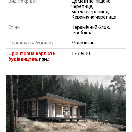
Вид покрівлі:
Цементно-піщана
черепиця,
металочерепиця,
Керамічна черепиця
Стіни:
Керамічний блок,
Газоблок
Перекриття будинку:
Монолітне
Орієнтовна вартість
1759400
будівництва,
грн.
:
БУДІВНИЦТВО БУДИНКІВ
АББ”ТВІЙ ПРОЕКТ”
З
Замовити будівництво