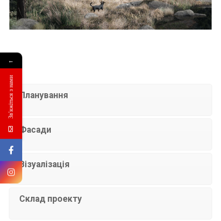
←
Зв'яжіться з нами
Планування
Фасади
Візуалізація
Склад проекту