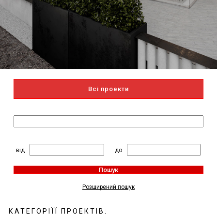
Всі проекти
Пошук за назвою
2
Житлова площа, м
:
від
до
Пошук
Розширений пошук
КАТЕГОРІЇЇ ПРОЕКТІВ: