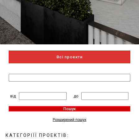
Всі проекти
Пошук за назвою
2
Житлова площа, м
:
від
до
Пошук
Розширений пошук
КАТЕГОРІЇЇ ПРОЕКТІВ: