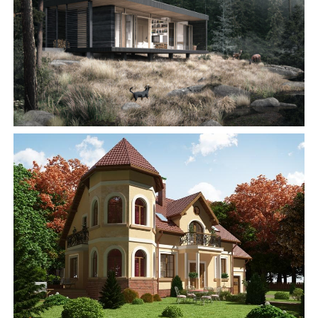
БУДІВНИЦТВО БУДИНКІВ
АББ”ТВІЙ ПРОЕКТ”
З
Замовити будівництво