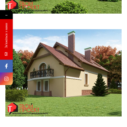
←
Зв'яжіться з нами