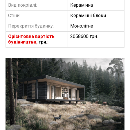
Вид покрівлі:
Керамічна
Стіни:
Керамічні блоки
Перекриття будинку:
Монолітне
Орієнтовна вартість
2058600 грн.
будівництва,
грн.
:
БУДІВНИЦТВО БУДИНКІВ
АББ”ТВІЙ ПРОЕКТ”
З
Замовити будівництво