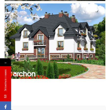
←
Зв'яжіться з нами