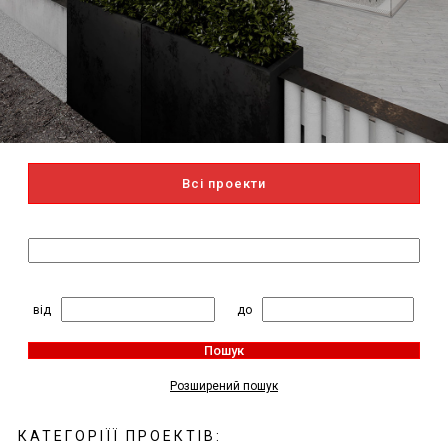
Всі проекти
Пошук за назвою
2
Житлова площа, м
:
від
до
Пошук
Розширений пошук
КАТЕГОРІЇЇ ПРОЕКТІВ: