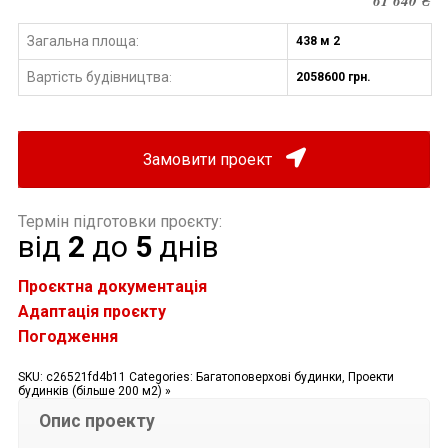
61 640
₴
Загальна площа:
438 м 2
Вартість будівництва
2058600 грн.
:
Замовити проект
Термін підготовки проєкту:
від
2
до
5
днів
Проєктна документація
Адаптація проєкту
Погодження
SKU:
c26521fd4b11
Categories:
Багатоповерхові будинки
,
Проекти
будинків (більше 200 м2) »
Опис проекту