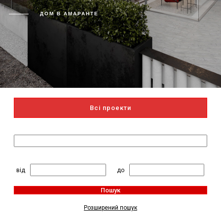
ДОМ В АМАРАНТЕ
Всі проекти
Пошук за назвою
2
Житлова площа, м
:
від
до
Пошук
Розширений пошук