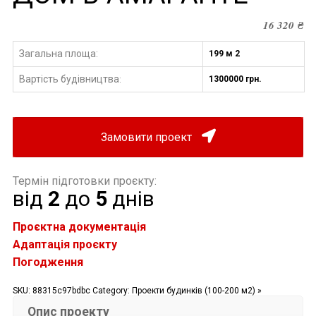
16 320
₴
Загальна площа:
199 м 2
Вартість будівництва
1300000 грн.
:
Замовити проект
Термін підготовки проєкту:
від
2
до
5
днів
Проєктна документація
Адаптація проєкту
Погодження
SKU:
88315c97bdbc
Category:
Проекти будинків (100-200 м2) »
Опис проекту