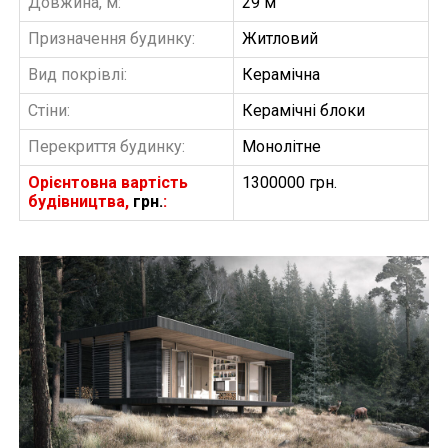
Довжина, м:
29 м
Призначення будинку:
Житловий
Вид покрівлі:
Керамічна
Стіни:
Керамічні блоки
Перекриття будинку:
Монолітне
Орієнтовна вартість
1300000 грн.
будівництва,
грн.
:
БУДІВНИЦТВО БУДИНКІВ
АББ”ТВІЙ ПРОЕКТ”
З
Замовити будівництво