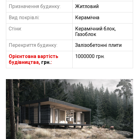
Призначення будинку:
Житловий
Вид покрівлі:
Керамічна
Стіни:
Керамічний блок,
Газоблок
Перекриття будинку:
Залізобетонні плити
Орієнтовна вартість
1000000 грн.
будівництва,
грн.
:
БУДІВНИЦТВО БУДИНКІВ
АББ”ТВІЙ ПРОЕКТ”
З
Замовити будівництво