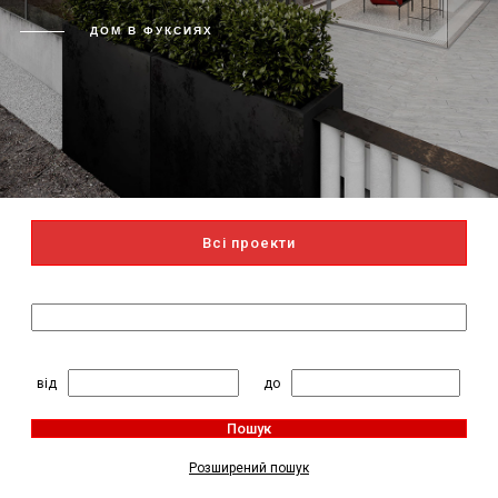
ДОМ В ФУКСИЯХ
Всі проекти
Пошук за назвою
2
Житлова площа, м
:
від
до
Пошук
Розширений пошук