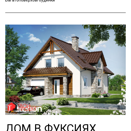
Багатоповерхові будинки
ДОМ В ФУКСИЯХ