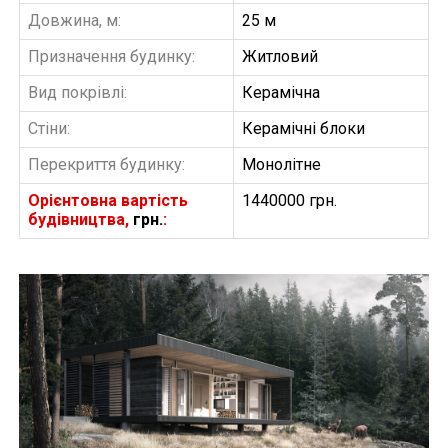
Довжина, м:
25 м
Призначення будинку:
Житловий
Вид покрівлі:
Керамічна
Стіни:
Керамічні блоки
Перекриття будинку:
Монолітне
Орієнтовна вартість
1440000 грн.
будівництва,
грн.
:
БУДІВНИЦТВО БУДИНКІВ
АББ”ТВІЙ ПРОЕКТ”
З
Замовити будівництво