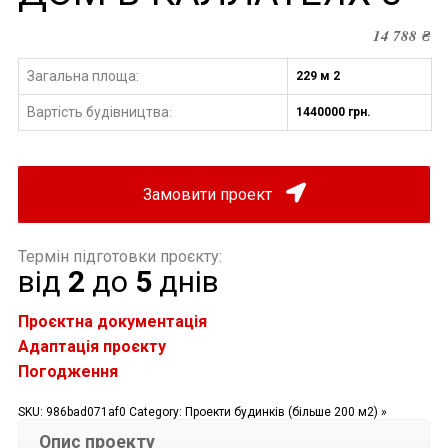
14 788
₴
Загальна площа:
229 м 2
Вартість будівництва
1440000 грн.
:
Замовити проект
Термін підготовки проєкту:
від
2
до
5
днів
Проєктна документація
Адаптація проєкту
Погодження
SKU:
986bad071af0
Category:
Проекти будинків (більше 200 м2) »
Опис проекту