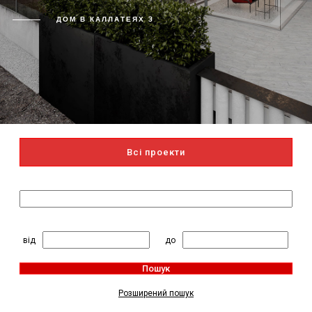
ДОМ В КАЛЛАТЕЯХ 3
Всі проекти
Пошук за назвою
2
Житлова площа, м
:
від
до
Пошук
Розширений пошук