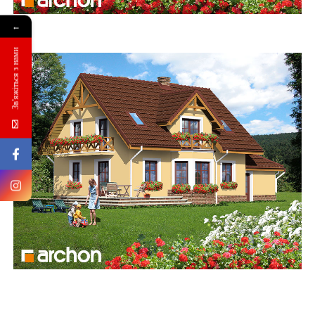
←
Зв'яжіться з нами