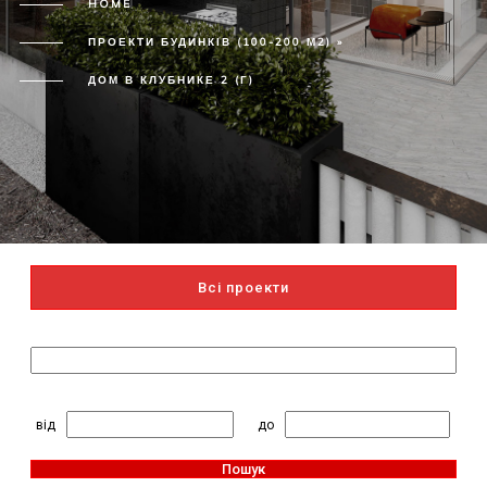
HOME
ПРОЕКТИ БУДИНКІВ (100-200 М2) »
ДОМ В КЛУБНИКЕ 2 (Г)
Всі проекти
Пошук за назвою
2
Житлова площа, м
:
від
до
Пошук