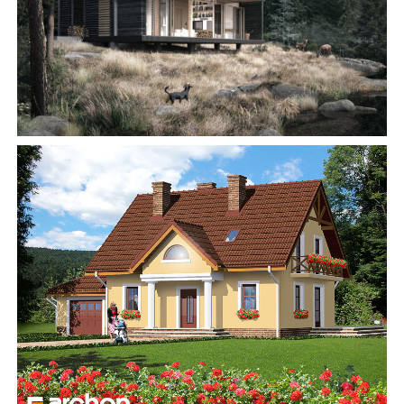
АББ”ТВІЙ ПРОЕКТ”
З
Замовити будівництво