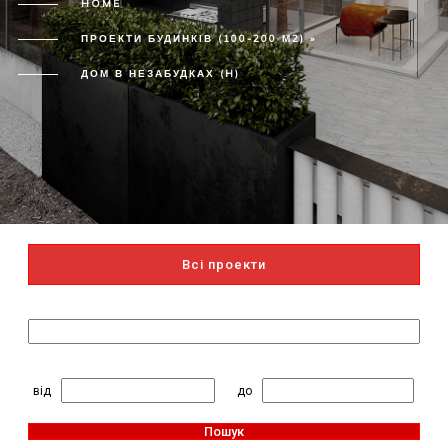
HOME
ПРОЕКТИ БУДИНКІВ (100-200 М2) »
ДОМ В НЕЗАБУДКАХ (H)
Всі проекти
Пошук за назвою
2
Житлова площа, м
:
від
до
Пошук