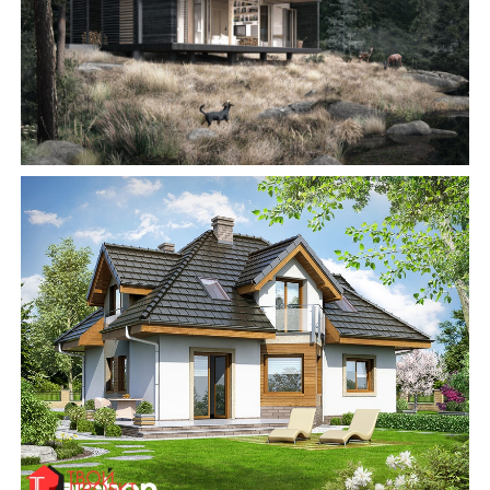
АББ”ТВІЙ ПРОЕКТ”
З
Замовити будівництво