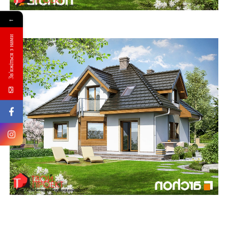
←
Зв'яжіться з нами