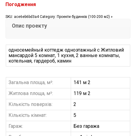
Погодження
SKU:
ace6eb6bd3a4
Category:
Проекти будинків (100-200 м2) »
Опис проекту
односемейный коттедж одноэтажный с Житловий
мансардой 5 комнат, 1 кухня, 2 ванные комнаты,
котельная, гардероб, камин
Загальна площа, м²:
141 м 2
Житлова площа, м²:
119 м 2
Кількість поверхів:
2
Кількість кімнат:
5
Гараж:
Без гаража