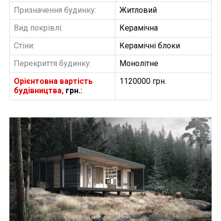
Призначення будинку:
Житловий
Вид покрівлі:
Керамічна
Стіни:
Керамічні блоки
Перекриття будинку:
Монолітне
Орієнтовна вартість
1120000 грн.
будівництва,
грн.
:
БУДІВНИЦТВО БУДИНКІВ
АББ”ТВІЙ ПРОЕКТ”
З
Замовити будівництво