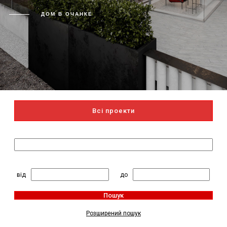
ДОМ В ОЧАНКЕ
Всі проекти
Пошук за назвою
2
Житлова площа, м
:
від
до
Пошук
Розширений пошук