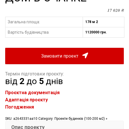
17 020
₴
Загальна площа:
178 м 2
Вартість будівництва
1120000 грн.
:
Замовити проект
Термін підготовки проєкту:
від
2
до
5
днів
Проєктна документація
Адаптація проєкту
Погодження
SKU:
a2643331aa10
Category:
Проекти будинків (100-200 м2) »
Опис проекту