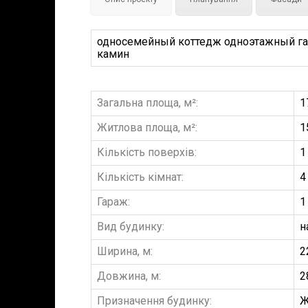
односемейный коттедж одноэтажный гара
камин
Загальна площа, м²:
1
Житлова площа, м²:
1
Кількість поверхів:
1
Кількість кімнат:
4
Гараж:
1
Вид будинку:
н
Ширина, м:
2
Довжина, м:
2
Призначення будинку:
Ж