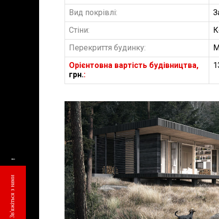
Вид покрівлі:
З
Стіни:
К
Перекриття будинку:
М
Орієнтовна вартість будівництва,
1
грн.
:
БУДІВНИЦТВО 
АББ”ТВІЙ ПР
←
Замовити будів
Зв'яжіться з нами