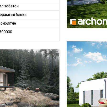
алізобетон
ерамічні блоки
онолітне
300000
БУДИНКІВ
ОЕКТ”
З
ництво