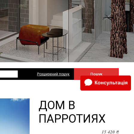
Пошук
Розширений пошук
ДОМ В
ПАРРОТИЯХ
15 420
₴