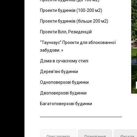
Проекти будинків (100-200 м2)
Проекти будинків (більше 200 м2)
Проекти Вілл, Резиденцій
“Таунхаус”.Проєкти для зблокованної
забудови. »
Дома в сучасному стилі
Дерев’яні будинки
Одноповерхові будинки
Двоповерхові будинки
Багатоповерхові будинки
Опис проекту
Планування
Фасади