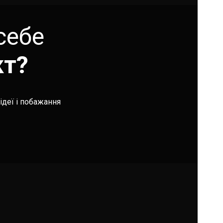
себе
кт?
ідеї і побажання