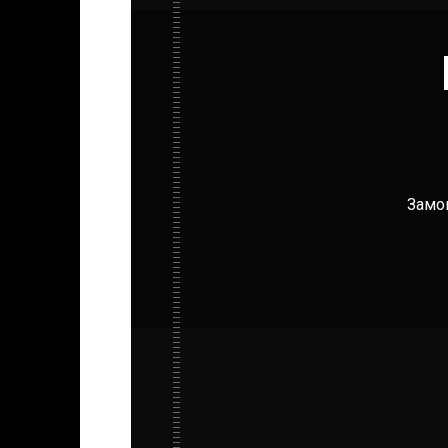
Замов