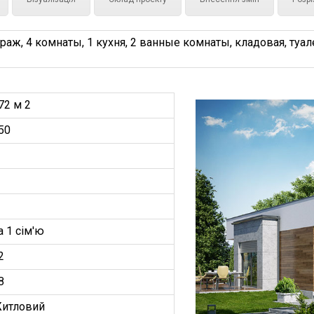
ж, 4 комнаты, 1 кухня, 2 ванные комнаты, кладовая, туале
72 м 2
50
а 1 сім'ю
2
8
итловий