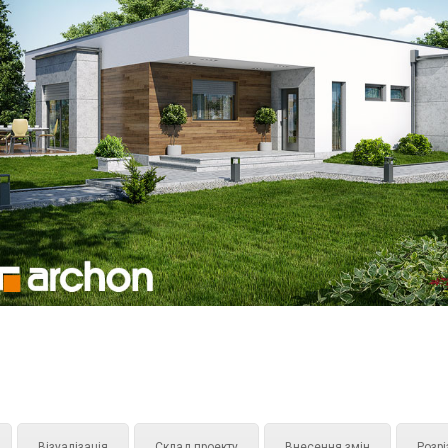
Візуалізація
Склад проекту
Внесення змін
Розрі