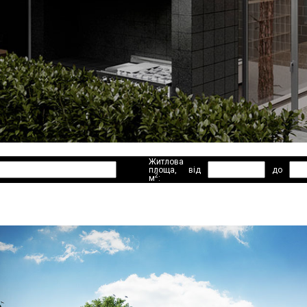
Житлова
площа,
від
до
2
м
: