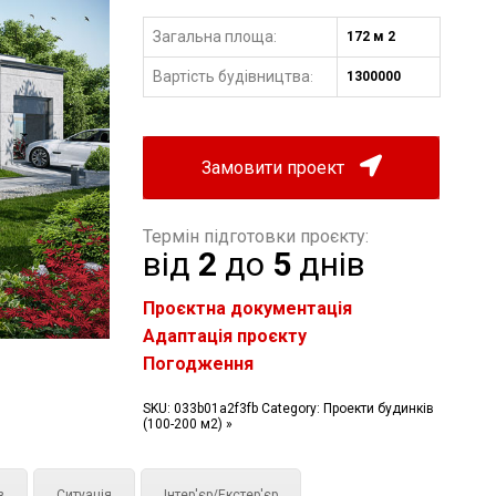
Загальна площа:
172 м 2
Вартість будівництва
1300000
:
Замовити проект
Термін підготовки проєкту:
від
2
до
5
днів
Проєктна документація
Адаптація проєкту
Погодження
SKU:
033b01a2f3fb
Category:
Проекти будинків
(100-200 м2) »
з
Ситуація
Інтер'єр/Екстер'єр