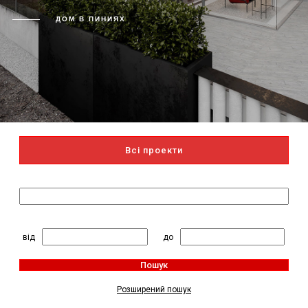
ДОМ В ПИНИЯХ
Всі проекти
Пошук за назвою
2
Житлова площа, м
:
від
до
Пошук
Розширений пошук