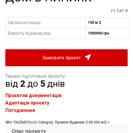
13 545
₴
Загальна площа:
150 м 2
Вартість будівництва
1000000 грн.
:
Замовити проект
Термін підготовки проєкту:
від
2
до
5
днів
Проєктна документація
Адаптація проєкту
Погодження
SKU:
f3e2bd376c2c
Category:
Проекти будинків (100-200 м2) »
Опис проекту