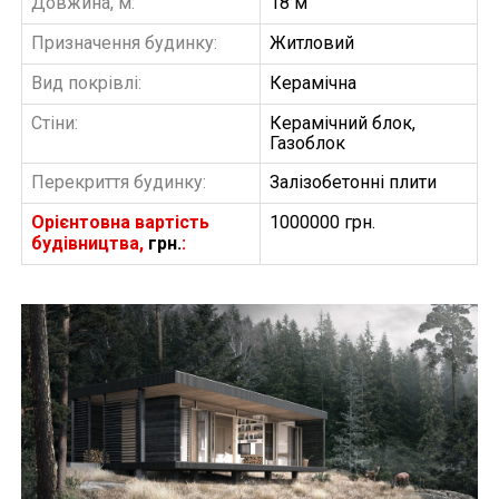
Довжина, м:
18 м
Призначення будинку:
Житловий
Вид покрівлі:
Керамічна
Стіни:
Керамічний блок,
Газоблок
Перекриття будинку:
Залізобетонні плити
Орієнтовна вартість
1000000 грн.
будівництва,
грн.
:
БУДІВНИЦТВО БУДИНКІВ
АББ”ТВІЙ ПРОЕКТ”
З
Замовити будівництво