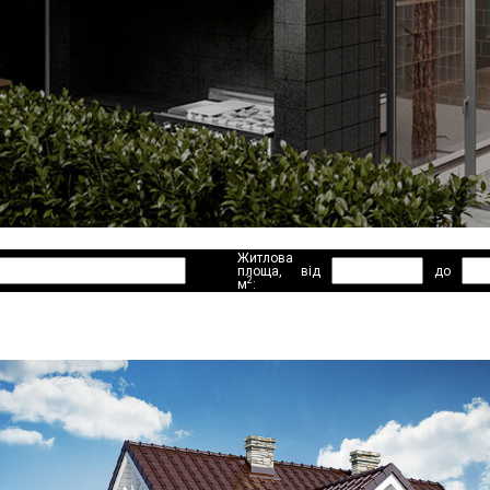
Житлова
площа,
від
до
2
м
: