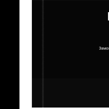
Замов