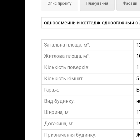
Опис проекту
Планування
Фасади
односемейный коттедж одноэтажный с Жи
Загальна площа, м²:
1
Житлова площа, м²:
1
Кількість поверхів:
1
Кількість кімнат:
5
Гараж:
Б
Вид будинку:
н
Ширина, м:
1
Довжина, м:
1
Призначення будинку:
Ж