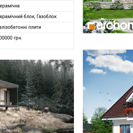
ерамічна
ерамічний блок, Газоблок
алізобетонні плити
00000 грн.
БУДИНКІВ
ОЕКТ”
З
ництво