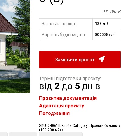
18 490
₴
Загальна площа:
127 м 2
Вартість будівництва
800000 грн.
:
Замовити проект
Термін підготовки проєкту:
від
2
до
5
днів
Проєктна документація
Адаптація проєкту
Погодження
SKU:
24061fb35b67
Category:
Проекти будинків
(100-200 м2) »