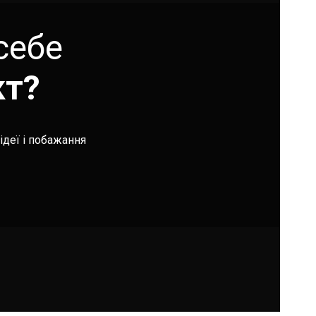
себе
кт?
ідеї і побажання