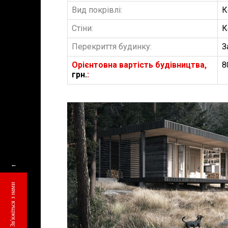
Вид покрівлі:
К
Стіни:
К
Перекриття будинку:
З
Орієнтовна вартість будівництва,
8
грн.
:
БУДІВНИЦТВО 
АББ”ТВІЙ ПР
←
Замовити будів
Зв'яжіться з нами