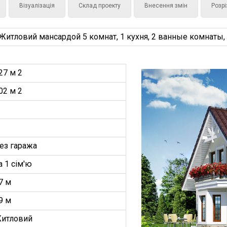
Візуалізація
Склад проекту
Внесення змін
Розрі
тловий мансардой 5 комнат, 1 кухня, 2 ванные комнаты, 
27 м 2
02 м 2
ез гаража
а 1 сім'ю
7 м
9 м
итловий