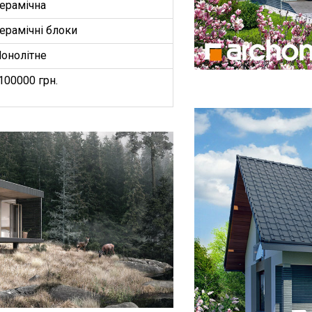
ерамічна
ерамічні блоки
онолітне
100000 грн.
БУДИНКІВ
ОЕКТ”
З
ництво