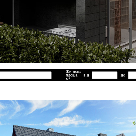
Житлова
площа,
від
до
2
м
: