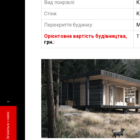
Вид покрівлі:
К
Стіни:
К
Перекриття будинку:
М
Орієнтовна вартість будівництва,
1
грн.
:
БУДІВНИЦТВО 
АББ”ТВІЙ ПР
←
Замовити будів
Зв'яжіться з нами