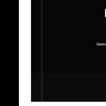
Замов