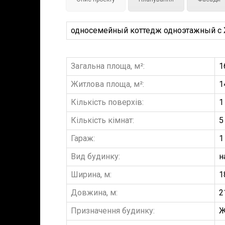
односемейный коттедж одноэтажный с Жи
Загальна площа, м²:
1
Житлова площа, м²:
1
Кількість поверхів:
1
Кількість кімнат:
5
Гараж:
1
Вид будинку:
н
Ширина, м:
1
Довжина, м:
2
Призначення будинку:
Ж