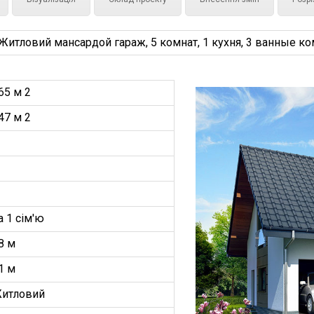
тловий мансардой гараж, 5 комнат, 1 кухня, 3 ванные ком
65 м 2
47 м 2
а 1 сім'ю
8 м
1 м
итловий