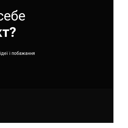
себе
кт?
ідеї і побажання