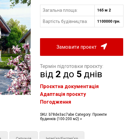
Загальна площа:
165 м 2
Вартість будівництва
1100000 грн.
:
Замовити проект
Термін підготовки проєкту:
від
2
до
5
днів
Проєктна документація
Адаптація проєкту
Погодження
SKU:
b78de3ac7abe
Category:
Проекти
будинків (100-200 м2) »
з
Ситуація
Інтер'єр/Екстер'єр