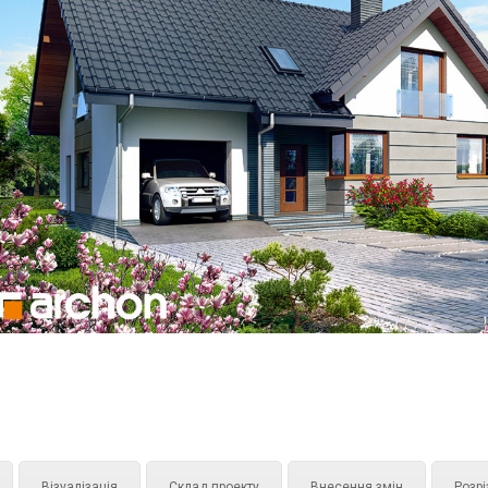
Візуалізація
Склад проекту
Внесення змін
Розрі