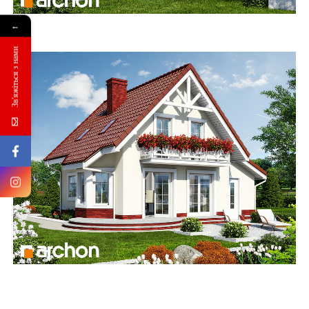
←
Зв'яжіться з нами