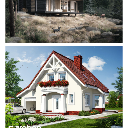
АББ”ТВІЙ ПРОЕКТ”
З
Замовити будівництво