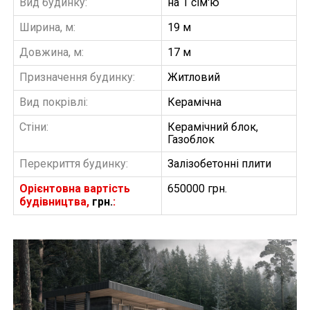
Вид будинку:
на 1 сім'ю
Ширина, м:
19 м
Довжина, м:
17 м
Призначення будинку:
Житловий
Вид покрівлі:
Керамічна
Стіни:
Керамічний блок,
Газоблок
Перекриття будинку:
Залізобетонні плити
Орієнтовна вартість
650000 грн.
будівництва,
грн.
:
БУДІВНИЦТВО БУДИНКІВ