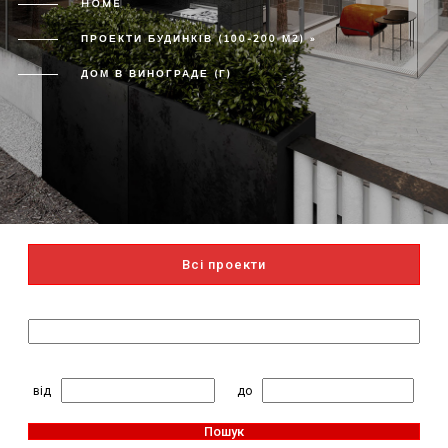
HOME
ПРОЕКТИ БУДИНКІВ (100-200 М2) »
ДОМ В ВИНОГРАДЕ (Г)
Всі проекти
Пошук за назвою
2
Житлова площа, м
:
від
до
Пошук