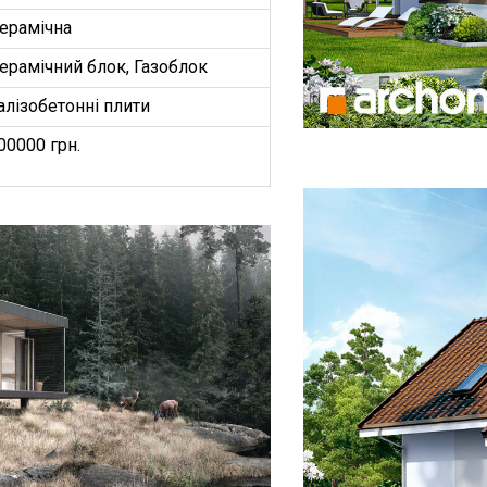
ерамічна
ерамічний блок, Газоблок
алізобетонні плити
00000 грн.
БУДИНКІВ
ОЕКТ”
З
ництво