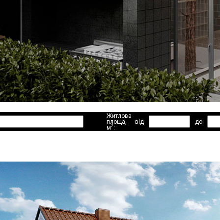
Житлова
площа,
від
до
2
м
: