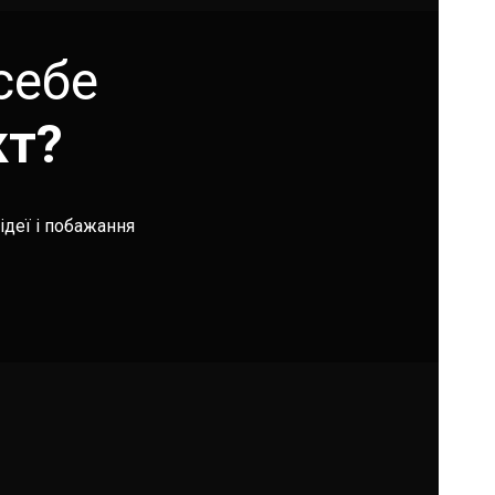
себе
кт?
ідеї і побажання