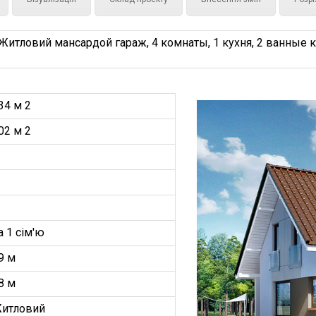
тловий мансардой гараж, 4 комнаты, 1 кухня, 2 ванные ко
34 м 2
02 м 2
а 1 сім'ю
9 м
8 м
итловий