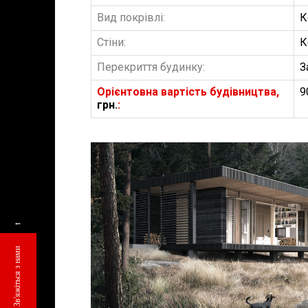
Вид покрівлі:
К
Стіни:
К
Перекриття будинку:
З
Орієнтовна вартість будівництва,
9
грн.
:
БУДІВНИЦТВО 
АББ”ТВІЙ ПР
←
Замовити будів
Зв'яжіться з нами