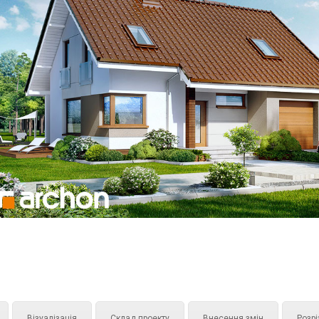
Візуалізація
Склад проекту
Внесення змін
Розрі