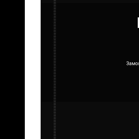
Замов