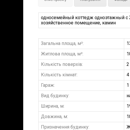
односемейный коттедж одноэтажный с Жи
хозяйственное помещение, камин
Загальна площа, м²:
1
Житлова площа, м²:
1
Кількість поверхів:
2
Кількість кімнат:
4
Гараж:
1
Вид будинку:
н
Ширина, м:
1
Довжина, м:
1
Призначення будинку:
Ж