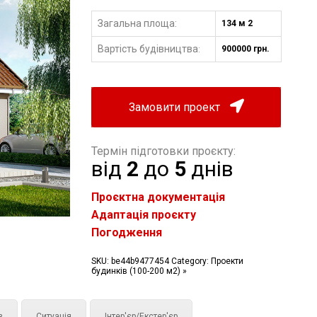
Загальна площа:
134 м 2
Вартість будівництва
900000 грн.
:
Замовити проект
Термін підготовки проєкту:
від
2
до
5
днів
Проєктна документація
Адаптація проєкту
Погодження
SKU:
be44b9477454
Category:
Проекти
будинків (100-200 м2) »
з
Ситуація
Інтер'єр/Екстер'єр