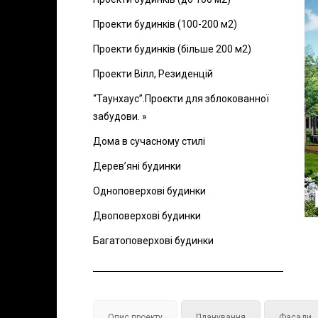
Проекти будинків (100-200 м2)
Проекти будинків (більше 200 м2)
Проекти Вілл, Резиденцій
“Таунхаус”.Проєкти для зблокованної
забудови. »
Дома в сучасному стилі
Дерев’яні будинки
Одноповерхові будинки
Двоповерхові будинки
Багатоповерхові будинки
Опис проекту
Планування
Фасади