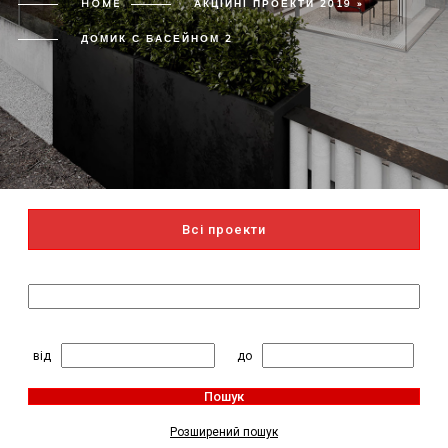
HOME
АКЦІЙНІ ПРОЕКТИ 2019 »
ДОМИК С БАСЕЙНОМ 2
Всі проекти
Пошук за назвою
2
Житлова площа, м
:
від
до
Пошук
Розширений пошук