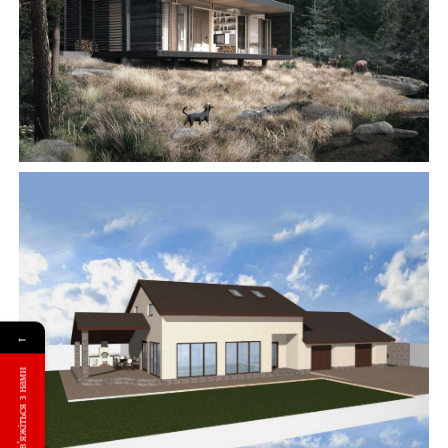
АББ”ТВІЙ ПРОЕКТ”
З
Замовити будівництво
←
Зв'яжіться з нами