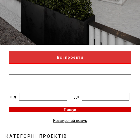
Всі проекти
Пошук за назвою
2
Житлова площа, м
:
від
до
Пошук
Розширений пошук
КАТЕГОРІЇЇ ПРОЕКТІВ: