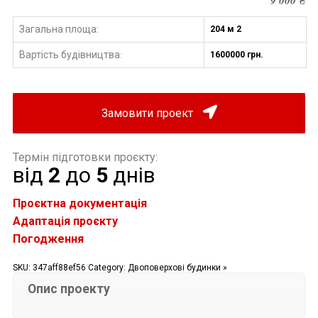
9 000
₴
Загальна площа:
204 м 2
Вартість будівництва
1600000 грн.
:
Замовити проект
Термін підготовки проєкту:
від
2
до
5
днів
Проєктна документація
Адаптація проєкту
Погодження
SKU:
347aff88ef56
Category:
Двоповерхові будинки »
Опис проекту