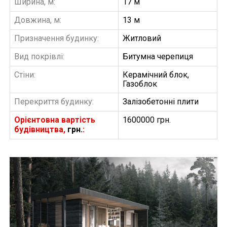
Ширина, м:
17 м
Довжина, м:
13 м
Призначення будинку:
Житловий
Вид покрівлі:
Битумна черепиця
Стіни:
Керамічний блок,
Газоблок
Перекриття будинку:
Залізобетонні плити
Орієнтовна вартість
1600000 грн.
будівництва,
грн.
:
БУДІВНИЦТВО БУДИНКІВ
АББ”ТВІЙ ПРОЕКТ”
З