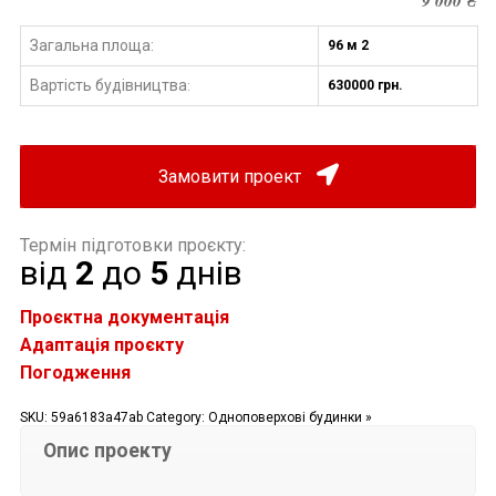
9 000
₴
Загальна площа:
96 м 2
Вартість будівництва
630000 грн.
:
Замовити проект
Термін підготовки проєкту:
від
2
до
5
днів
Проєктна документація
Адаптація проєкту
Погодження
SKU:
59a6183a47ab
Category:
Одноповерхові будинки »
Опис проекту