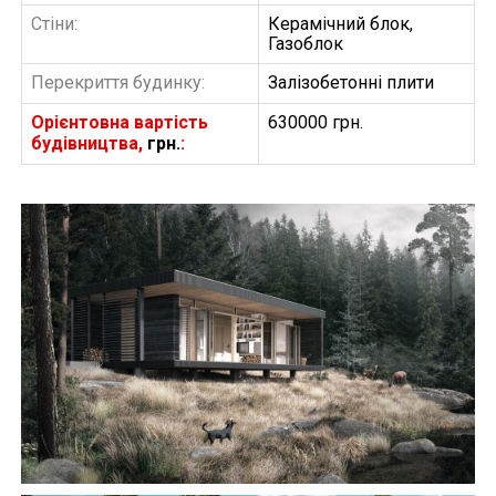
Стіни:
Керамічний блок,
Газоблок
Перекриття будинку:
Залізобетонні плити
Орієнтовна вартість
630000 грн.
будівництва,
грн.
:
БУДІВНИЦТВО БУДИНКІВ
АББ”ТВІЙ ПРОЕКТ”
З
Замовити будівництво