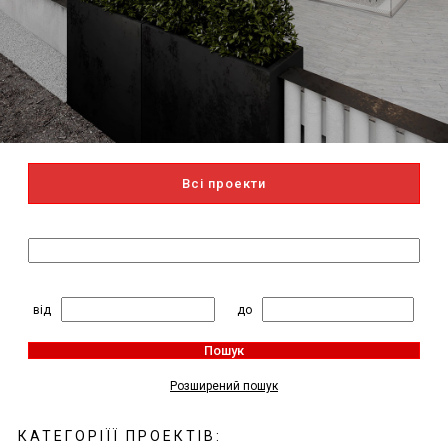
Всі проекти
Пошук за назвою
2
Житлова площа, м
:
від
до
Пошук
Розширений пошук
КАТЕГОРІЇЇ ПРОЕКТІВ: