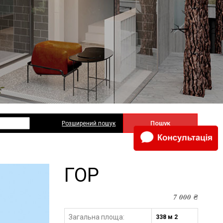
Пошук
Розширений пошук
ГОР
7 000
₴
Загальна площа:
338 м 2