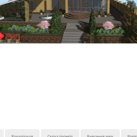
Візуалізація
Склад проекту
Внесення змін
Розрі