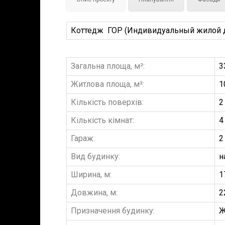
Коттедж ГОР (Индивидуальный жилой д
Загальна площа, м²:
3
Житлова площа, м²:
1
Кількість поверхів:
2
Кількість кімнат:
4
Гараж:
2
Вид будинку:
н
Ширина, м:
1
Довжина, м:
2
Призначення будинку:
Ж