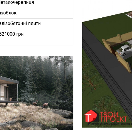
еталочерепиця
азоблок
алізобетонні плити
521000 грн.
БУДИНКІВ
ОЕКТ”
З
ництво