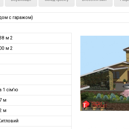
ом с гаражом)
38 м 2
00 м 2
а 1 сім'ю
7 м
2 м
итловий