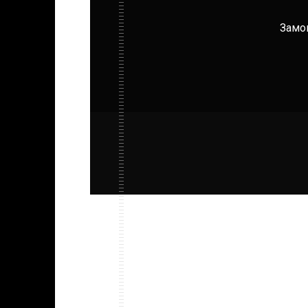
Замов