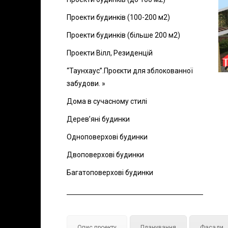
Проекти будинків (100-200 м2)
Проекти будинків (більше 200 м2)
Проекти Вілл, Резиденцій
“Таунхаус”.Проєкти для зблокованної
забудови. »
Дома в сучасному стилі
Дерев’яні будинки
Одноповерхові будинки
Двоповерхові будинки
Багатоповерхові будинки
Опис проекту
Планування
Фасади