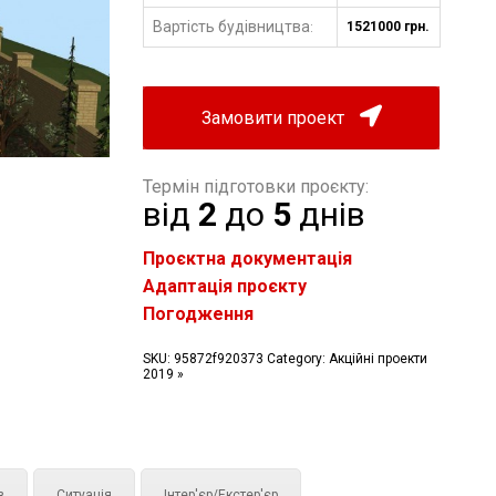
Вартість будівництва
1521000 грн.
:
Замовити проект
Термін підготовки проєкту:
від
2
до
5
днів
Проєктна документація
Адаптація проєкту
Погодження
SKU:
95872f920373
Category:
Акційні проекти
2019 »
з
Ситуація
Інтер'єр/Екстер'єр