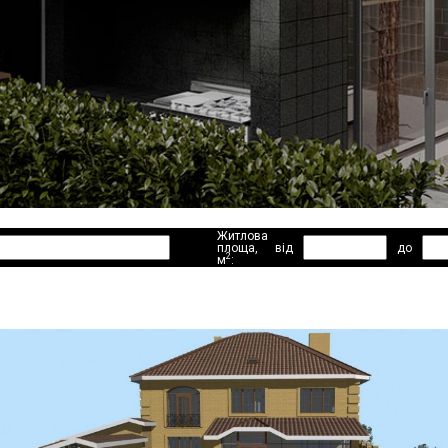
Житлова
площа,
від
до
2
м
: