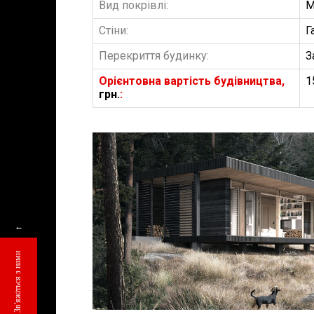
Вид покрівлі:
М
Стіни:
Г
Перекриття будинку:
З
Орієнтовна вартість будівництва,
1
грн.
:
БУДІВНИЦТВО 
АББ”ТВІЙ ПР
←
Замовити будів
Зв'яжіться з нами