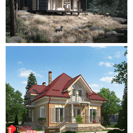
АББ”ТВІЙ ПРОЕКТ”
З
Замовити будівництво