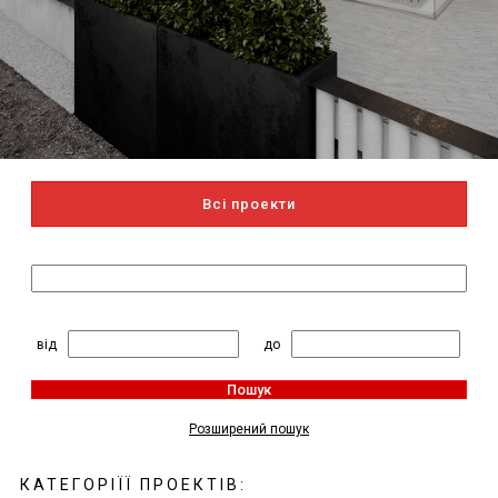
Всі проекти
Пошук за назвою
2
Житлова площа, м
:
від
до
Пошук
Розширений пошук
КАТЕГОРІЇЇ ПРОЕКТІВ: