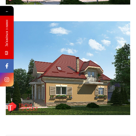
←
Зв'яжіться з нами