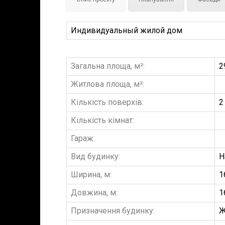
Индивидуальный жилой дом
Загальна площа, м²:
2
Житлова площа, м²:
Кількість поверхів:
2
Кількість кімнат:
Гараж:
Вид будинку:
Н
Ширина, м:
1
Довжина, м:
1
Призначення будинку:
Ж