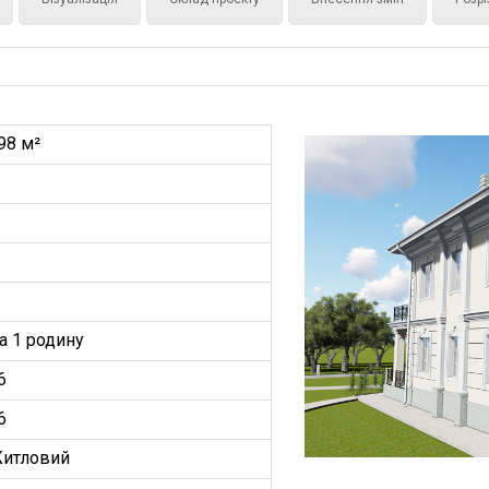
98 м²
а 1 родину
6
6
итловий