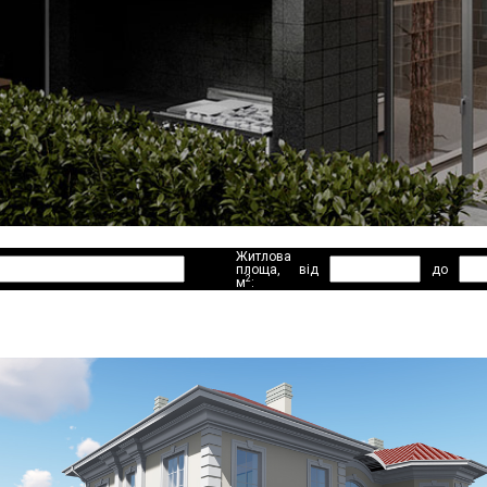
Житлова
площа,
від
до
2
м
: