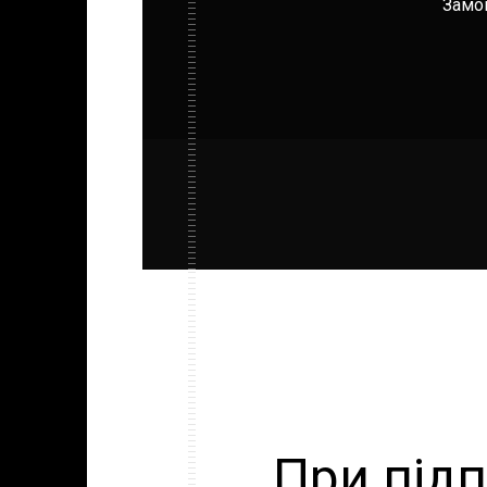
Замов
При підп