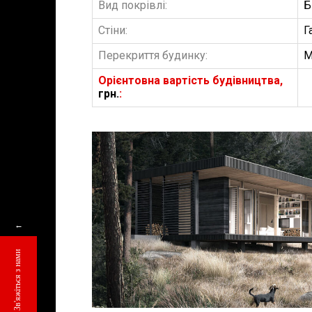
Вид покрівлі:
Б
Стіни:
Г
Перекриття будинку:
М
Орієнтовна вартість будівництва,
грн.
:
БУДІВНИЦТВО 
АББ”ТВІЙ ПР
←
Замовити будів
Зв'яжіться з нами