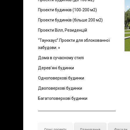
Проекти будинків (100-200 м2)
Проекти будинків (більше 200 м2)
Проекти Вілл, Резиденцій
“Таунхаус”.Проєкти для зблокованної
забудови. »
Дома в сучасному стилі
Дерев’яні будинки
Одноповерхові будинки
Двоповерхові будинки
Багатоповерхові будинки
Опис проекту
Планування
Фасади