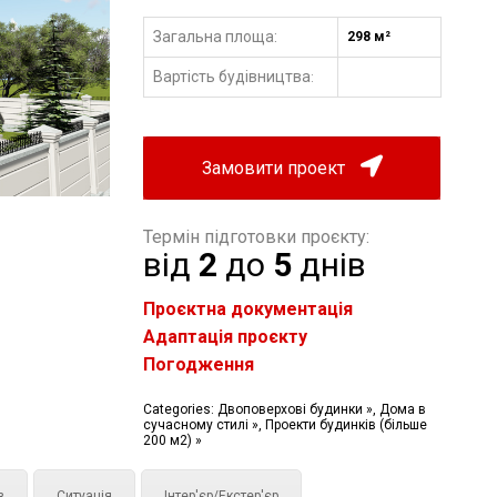
Загальна площа:
298 м²
Вартість будівництва
:
Замовити проект
Термін підготовки проєкту:
від
2
до
5
днів
Проєктна документація
Адаптація проєкту
Погодження
Categories:
Двоповерхові будинки »
,
Дома в
сучасному стилі »
,
Проекти будинків (більше
200 м2) »
з
Ситуація
Інтер'єр/Екстер'єр