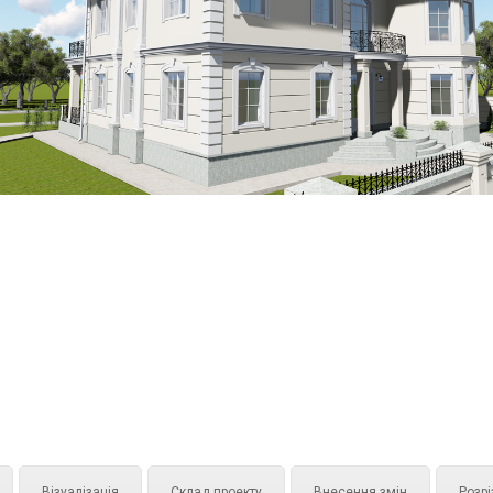
Візуалізація
Склад проекту
Внесення змін
Розрі