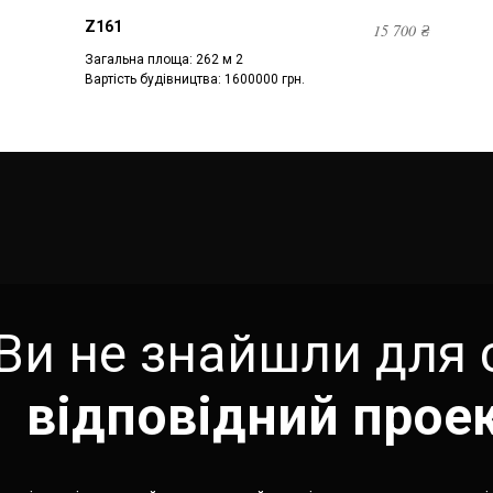
Z161
15 700
₴
Загальна площа: 262 м 2
Вартість будівництва: 1600000 грн.
Ви не знайшли для 
відповідний прое