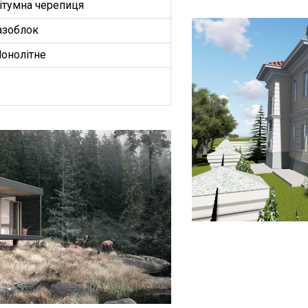
ітумна черепиця
азоблок
онолітне
БУДИНКІВ
ОЕКТ”
З
ництво