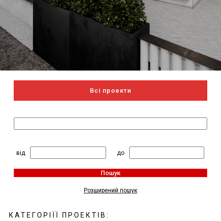
Всі проекти
Пошук за назвою
2
Житлова площа, м
:
від
до
Пошук
Розширений пошук
КАТЕГОРІЇЇ ПРОЕКТІВ: