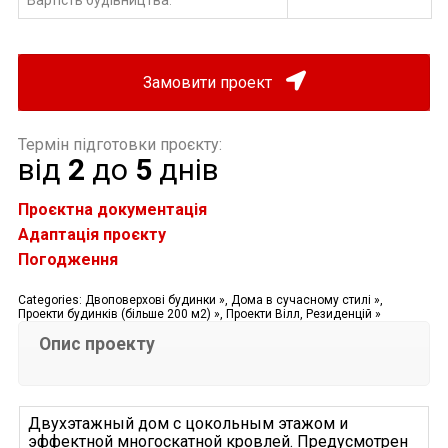
:
Замовити проект
Термін підготовки проєкту:
від
2
до
5
днів
Проєктна документація
Адаптація проєкту
Погодження
Categories:
Двоповерхові будинки »
,
Дома в сучасному стилі »
,
Проекти будинків (більше 200 м2) »
,
Проекти Вілл, Резиденцій »
Опис проекту
Двухэтажный дом с цокольным этажом и
эффектной многоскатной кровлей. Предусмотрен