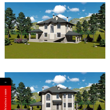
←
Зв'яжіться з нами