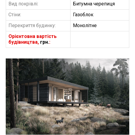
Вид покрівлі:
Битумна черепиця
Стіни:
Газоблок
Перекриття будинку:
Монолітне
Орієнтовна вартість
будівництва,
грн.
:
БУДІВНИЦТВО БУДИНКІВ
АББ”ТВІЙ ПРОЕКТ”
З
Замовити будівництво