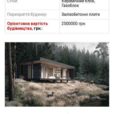
Стіни:
Керамічний блок,
Газоблок
Перекриття будинку:
Залізобетонні плити
Орієнтовна вартість
2500000 грн.
будівництва,
грн.
:
БУДІВНИЦТВО БУДИНКІВ
АББ”ТВІЙ ПРОЕКТ”
З
Замовити будівництво