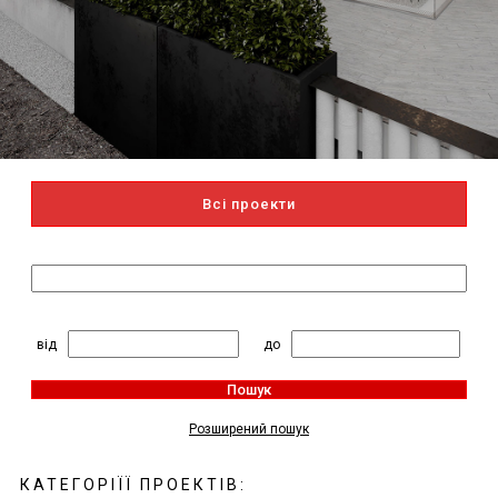
Всі проекти
Пошук за назвою
2
Житлова площа, м
:
від
до
Пошук
Розширений пошук
КАТЕГОРІЇЇ ПРОЕКТІВ: