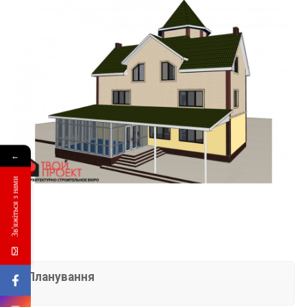
←
Зв'яжіться з нами
Планування