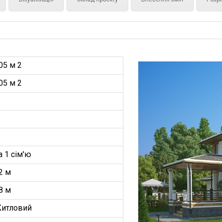
05 м 2
05 м 2
а 1 сім'ю
2 м
8 м
итловий