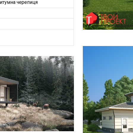
итумна черепиця
БУДИНКІВ
ОЕКТ”
З
ництво