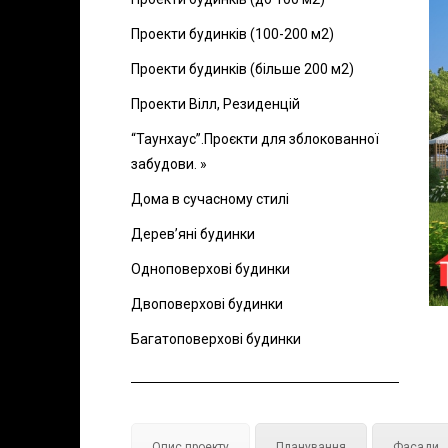
Проекти будинків (100-200 м2)
Проекти будинків (більше 200 м2)
Проекти Вілл, Резиденцій
“Таунхаус”.Проєкти для зблокованної
забудови. »
Дома в сучасному стилі
Дерев’яні будинки
Одноповерхові будинки
Двоповерхові будинки
Багатоповерхові будинки
Опис проекту
Планування
Фасади