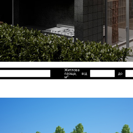
Житлова
площа,
від
до
2
м
: