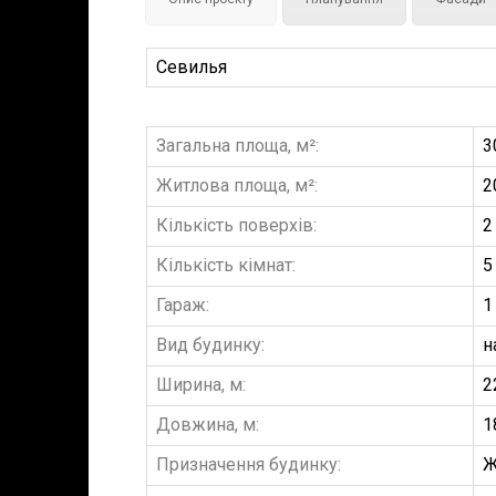
Севилья
Загальна площа, м²:
3
Житлова площа, м²:
2
Кількість поверхів:
2
Кількість кімнат:
5
Гараж:
1
Вид будинку:
н
Ширина, м:
2
Довжина, м:
1
Призначення будинку:
Ж