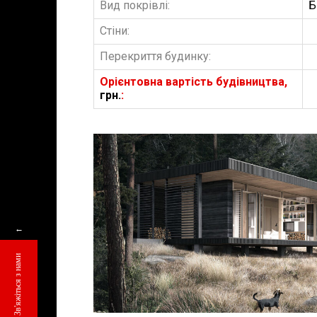
Вид покрівлі:
Б
Стіни:
Перекриття будинку:
Орієнтовна вартість будівництва,
грн.
:
БУДІВНИЦТВО 
АББ”ТВІЙ ПР
←
Замовити будів
Зв'яжіться з нами