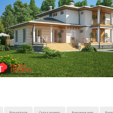
Візуалізація
Склад проекту
Внесення змін
Розрі