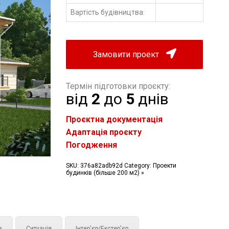
Вартість будівництва
:
Замовити проект
Термін підготовки проєкту:
від
2
до
5
днів
Проєктна документація
Адаптація проєкту
Погодження
SKU:
376a82adb92d
Category:
Проекти
будинків (більше 200 м2) »
з
Ситуація
Інтер'єр/Екстер'єр