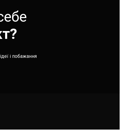
себе
кт?
ідеї і побажання