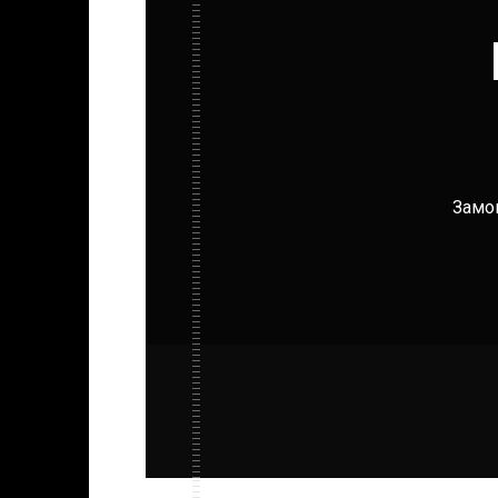
Замов