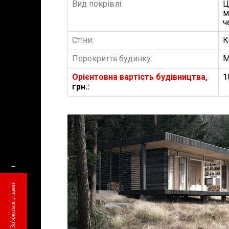
Вид покрівлі:
Ц
м
ч
Стіни:
К
Перекриття будинку:
М
Орієнтовна вартість будівництва,
1
грн.
:
БУДІВНИЦТВО 
←
АББ”ТВІЙ ПР
Зв'яжіться з нами
Замовити будів