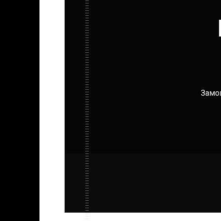
Замов