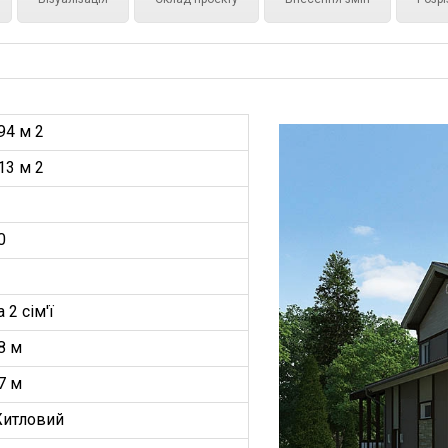
94 м 2
13 м 2
0
а 2 сім'ї
8 м
7 м
итловий