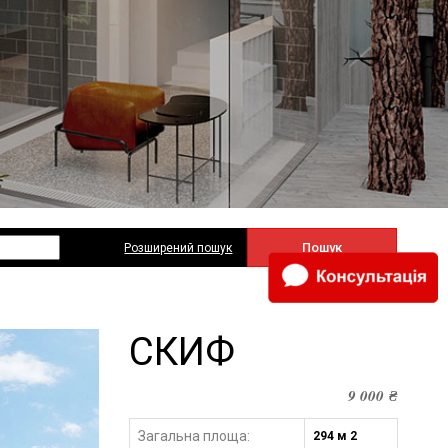
Пошук
Розширений пошук
СКИФ
9 000
₴
Загальна площа:
294 м 2