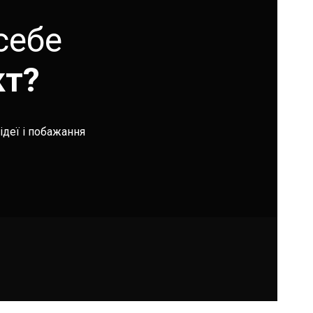
себе
кт?
ідеї і побажання