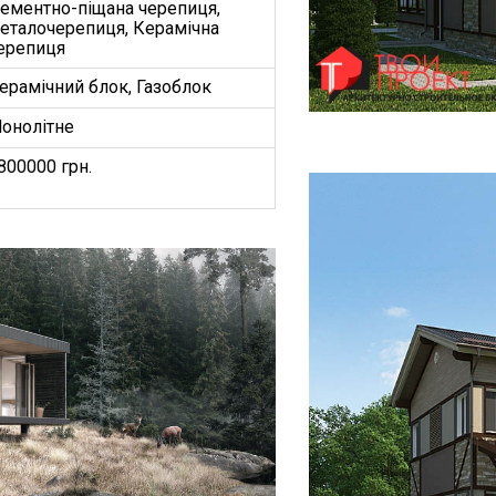
ементно-піщана черепиця,
еталочерепиця, Керамічна
ерепиця
ерамічний блок, Газоблок
онолітне
800000 грн.
БУДИНКІВ
ОЕКТ”
З
ництво