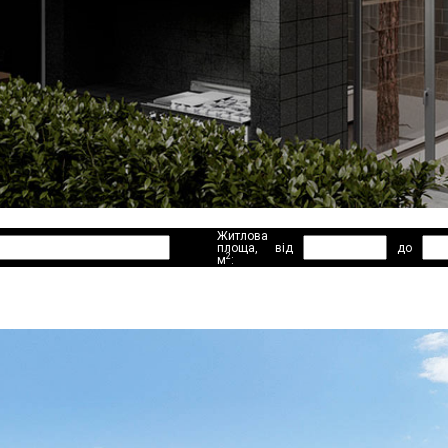
Житлова
площа,
від
до
2
м
: