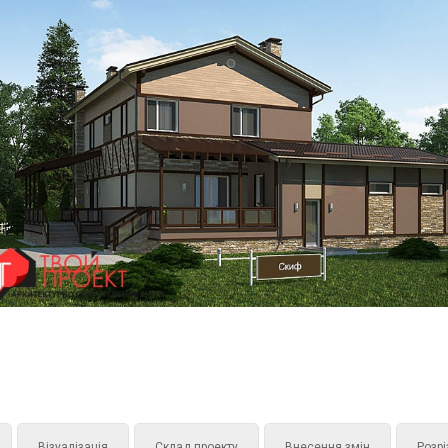
Візуалізація
Склад проекту
Внесення змін
Розрі