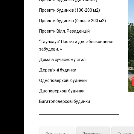
Проекти будинків (100-200 м2)
Проекти будинків (більше 200 м2)
Проекти Вілл, Резиденцій
“Таунхаус”.Проєкти для зблокованної
забудови. »
Дома в сучасному стилі
Дерев’яні будинки
Одноповерхові будинки
Двоповерхові будинки
Багатоповерхові будинки
Опис проекту
Планування
Фасади