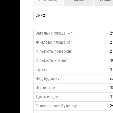
Скиф
Загальна площа, м²:
2
Житлова площа, м²:
2
Кількість поверхів:
2
Кількість кімнат:
1
Гараж:
1
Вид будинку:
н
Ширина, м:
1
Довжина, м:
1
Призначення будинку:
Ж