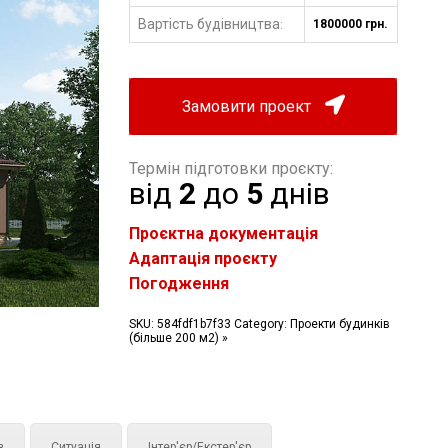
Вартість будівництва
1800000 грн.
:
Замовити проект
Термін підготовки проєкту:
від
2
до
5
днів
Проєктна документація
Адаптація проєкту
Погодження
SKU:
584fdf1b7f33
Category:
Проекти будинків
(більше 200 м2) »
з
Ситуація
Інтер'єр/Екстер'єр