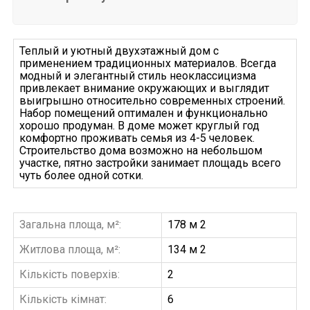
Теплый и уютный двухэтажный дом с
применением традиционных материалов. Всегда
модный и элегантный стиль неоклассицизма
привлекает внимание окружающих и выглядит
выигрышно относительно современных строений.
Набор помещений оптимален и функционально
хорошо продуман. В доме может круглый год
комфортно проживать семья из 4-5 человек.
Строительство дома возможно на небольшом
участке, пятно застройки занимает площадь всего
чуть более одной сотки.
Загальна площа, м²:
178 м 2
Житлова площа, м²:
134 м 2
Кількість поверхів:
2
Кількість кімнат:
6