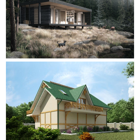
БУДІВНИЦТВО БУДИНКІВ
АББ”ТВІЙ ПРОЕКТ”
З
Замовити будівництво