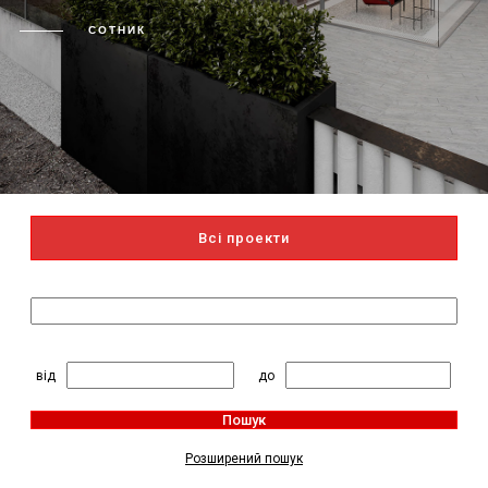
СОТНИК
Всі проекти
Пошук за назвою
2
Житлова площа, м
:
від
до
Пошук
Розширений пошук