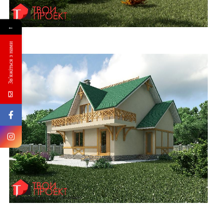
←
Зв'яжіться з нами