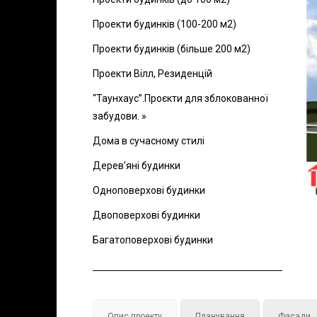
Проекти будинків (100-200 м2)
Проекти будинків (більше 200 м2)
Проекти Вілл, Резиденцій
“Таунхаус”.Проєкти для зблокованної
забудови. »
Дома в сучасному стилі
Дерев’яні будинки
Одноповерхові будинки
Двоповерхові будинки
Багатоповерхові будинки
Опис проекту
Планування
Фасади