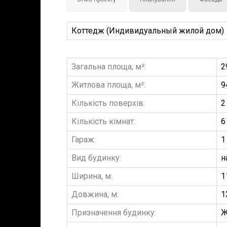
Коттедж (Индивидуальный жилой дом)
Загальна площа, м²:
2
Житлова площа, м²:
9
Кількість поверхів:
2
Кількість кімнат:
6
Гараж:
1
Вид будинку:
н
Ширина, м:
1
Довжина, м:
1
Призначення будинку:
Ж