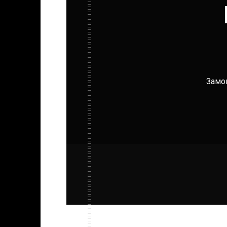
Замов