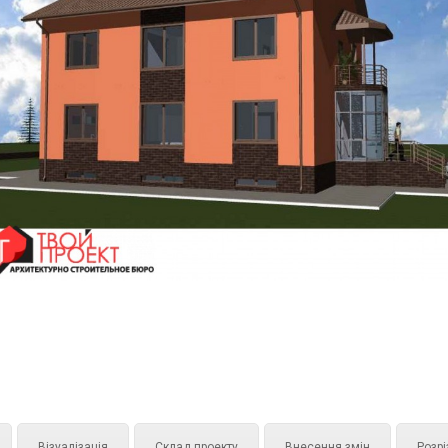
Візуалізація
Склад проекту
Внесення змін
Розрі