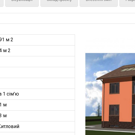
91 м 2
4 м 2
а 1 сім'ю
1 м
3 м
итловий