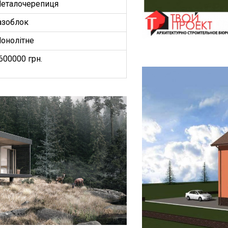
еталочерепиця
азоблок
онолітне
600000 грн.
БУДИНКІВ
ОЕКТ”
З
ництво