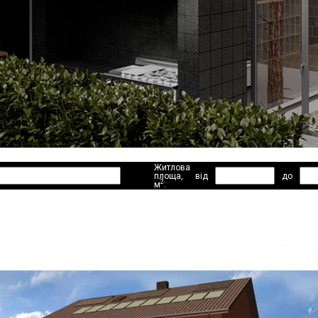
Житлова
площа,
від
до
2
м
: