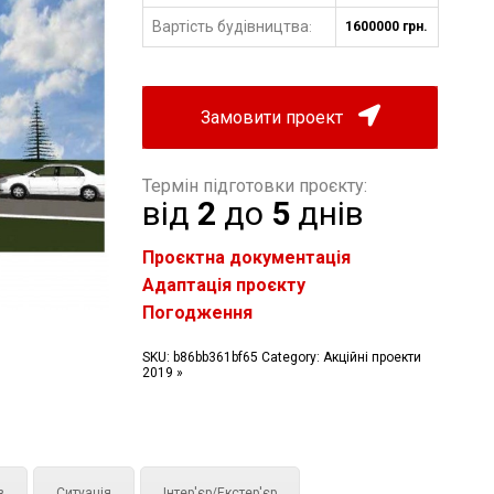
Вартість будівництва
1600000 грн.
:
Замовити проект
Термін підготовки проєкту:
від
2
до
5
днів
Проєктна документація
Адаптація проєкту
Погодження
SKU:
b86bb361bf65
Category:
Акційні проекти
2019 »
з
Ситуація
Інтер'єр/Екстер'єр