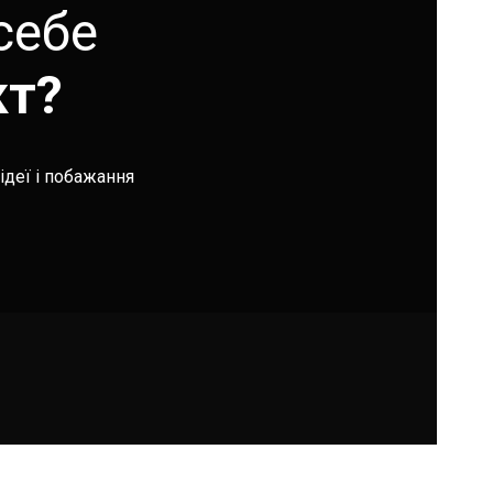
себе
кт?
ідеї і побажання