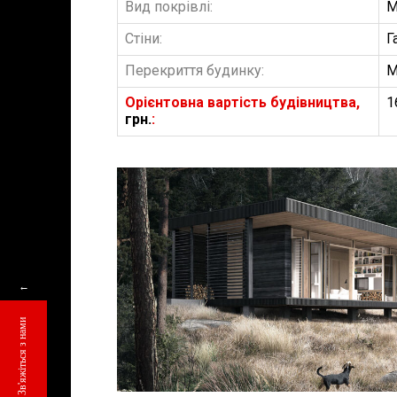
Вид покрівлі:
М
Стіни:
Г
Перекриття будинку:
М
Орієнтовна вартість будівництва,
1
грн.
:
БУДІВНИЦТВО 
АББ”ТВІЙ ПР
←
Замовити будів
Зв'яжіться з нами