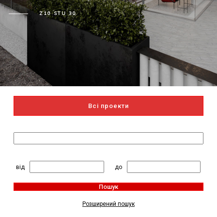
Z10 STU 30
Всі проекти
Пошук за назвою
2
Житлова площа, м
:
від
до
Пошук
Розширений пошук