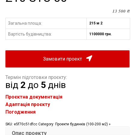
13 500
₴
Загальна площа:
215 м 2
Вартість будівництва
1100000 грн.
:
Замовити проект
Термін підготовки проєкту:
від
2
до
5
днів
Проєктна документація
Адаптація проєкту
Погодження
SKU:
e5f70c51dfcc
Category:
Проекти будинків (100-200 м2) »
Опис проекту