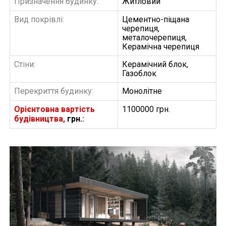
Призначення будинку:
Житловий
Вид покрівлі:
Цементно-піщана
черепиця,
металочерепиця,
Керамічна черепиця
Стіни:
Керамічний блок,
Газоблок
Перекриття будинку:
Монолітне
Орієнтовна вартість
1100000 грн.
будівництва,
грн.
:
БУДІВНИЦТВО БУДИНКІВ
АББ”ТВІЙ ПРОЕКТ”
З
Замовити будівництво