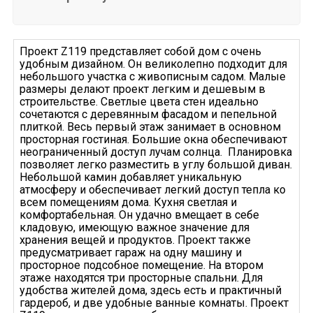
Проект Z119 представляет собой дом с очень
удобным дизайном. Он великолепно подходит для
небольшого участка с живописным садом. Малые
размеры делают проект легким и дешевым в
строительстве. Светлые цвета стен идеально
сочетаются с деревянным фасадом и пепельной
плиткой. Весь первый этаж занимает в основном
просторная гостиная. Большие окна обеспечивают
неограниченный доступ лучам солнца. Планировка
позволяет легко разместить в углу большой диван.
Небольшой камин добавляет уникальную
атмосферу и обеспечивает легкий доступ тепла ко
всем помещениям дома. Кухня светлая и
комфортабельная. Он удачно вмещает в себе
кладовую, имеющую важное значение для
хранения вещей и продуктов. Проект также
предусматривает гараж на одну машину и
просторное подсобное помещение. На втором
этаже находятся три просторные спальни. Для
удобства жителей дома, здесь есть и практичный
гардероб, и две удобные ванные комнаты. Проект