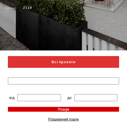
Z119
Всі проекти
Пошук за назвою
2
Житлова площа, м
:
від
до
Пошук
Розширений пошук