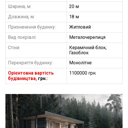
Ширина, м:
20 м
Довжина, м:
18 м
Призначення будинку:
Житловий
Вид покрівлі:
Металочерепиця
Стіни:
Керамічний блок,
Газоблок
Перекриття будинку:
Монолітне
Орієнтовна вартість
1100000 грн.
будівництва,
грн.
:
БУДІВНИЦТВО БУДИНКІВ
АББ”ТВІЙ ПРОЕКТ”
З