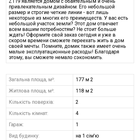
Z119 является домом с обаятельным и очень
привлекательным дизайном. Его небольшой
размер и строгие четкие линии - вот лишь
некоторые из многих его преимуществ. У вас есть
небольшой участок земли? Этот дом отвечает
всем вашим потребностям? Не стоит больше
ждать! Оформите свой заказ сегодня и уже в
скором времени сможете переехать жить в дом
своей мечты. Помните, домик также имеет очень
малые эксплуатационные расходы! Благодаря
этому, вы сможете немало сэкономить.
Загальна площа, м²:
177 м 2
Житлова площа, м²:
118 м 2
Кількість поверхів:
2
Кількість кімнат:
4
Гараж:
1
Вид будинку:
на 1 сім'ю