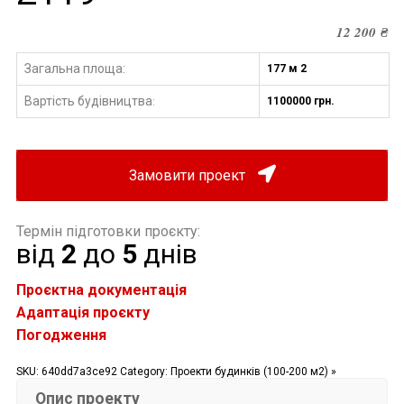
12 200
₴
Загальна площа:
177 м 2
Вартість будівництва
1100000 грн.
:
Замовити проект
Термін підготовки проєкту:
від
2
до
5
днів
Проєктна документація
Адаптація проєкту
Погодження
SKU:
640dd7a3ce92
Category:
Проекти будинків (100-200 м2) »
Опис проекту