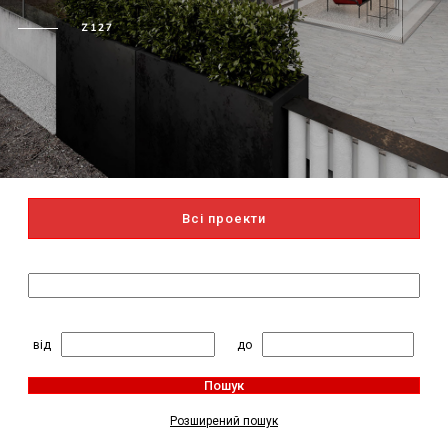
Z127
Всі проекти
Пошук за назвою
2
Житлова площа, м
:
від
до
Пошук
Розширений пошук