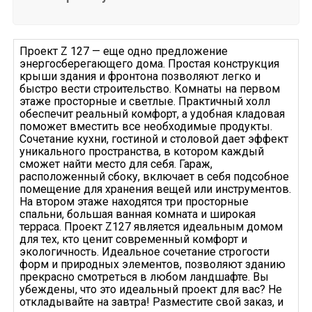
Проект Z 127 — еще одно предложение
энергосберегающего дома. Простая конструкция
крыши здания и фронтона позволяют легко и
быстро вести строительство. Комнаты на первом
этаже просторные и светлые. Практичный холл
обеспечит реальный комфорт, а удобная кладовая
поможет вместить все необходимые продукты.
Сочетание кухни, гостиной и столовой дает эффект
уникального пространства, в котором каждый
сможет найти место для себя. Гараж,
расположенный сбоку, включает в себя подсобное
помещение для хранения вещей или инструментов.
На втором этаже находятся три просторные
спальни, большая ванная комната и широкая
терраса. Проект Z127 является идеальным домом
для тех, кто ценит современный комфорт и
экологичность. Идеальное сочетание строгости
форм и природных элементов, позволяют зданию
прекрасно смотреться в любом ландшафте. Вы
убеждены, что это идеальный проект для вас? Не
откладывайте на завтра! Разместите свой заказ, и