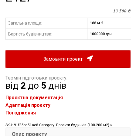
13 500
₴
Загальна площа:
168 м 2
Вартість будівництва
1000000 грн.
:
Замовити проект
Термін підготовки проєкту:
від
2
до
5
днів
Проєктна документація
Адаптація проєкту
Погодження
SKU:
91f85bd51ae8
Category:
Проекти будинків (100-200 м2) »
Опис проекту