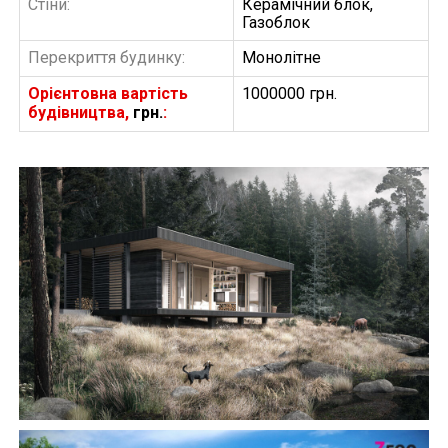
Стіни:
Керамічний блок,
Газоблок
Перекриття будинку:
Монолітне
Орієнтовна вартість
1000000 грн.
будівництва,
грн.
:
БУДІВНИЦТВО БУДИНКІВ
АББ”ТВІЙ ПРОЕКТ”
З
Замовити будівництво