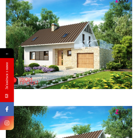
←
Зв'яжіться з нами