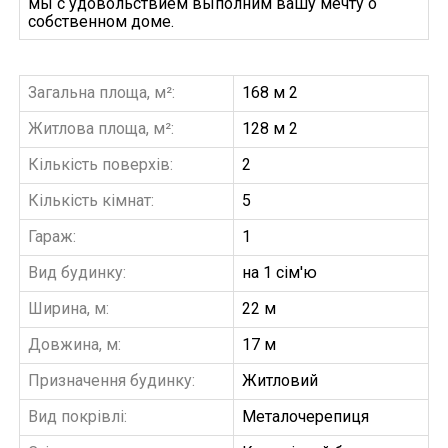
мы с удовольствием выполним вашу мечту о
собственном доме.
Загальна площа, м²:
168 м 2
Житлова площа, м²:
128 м 2
Кількість поверхів:
2
Кількість кімнат:
5
Гараж:
1
Вид будинку:
на 1 сім'ю
Ширина, м:
22 м
Довжина, м:
17 м
Призначення будинку:
Житловий
Вид покрівлі:
Металочерепиця