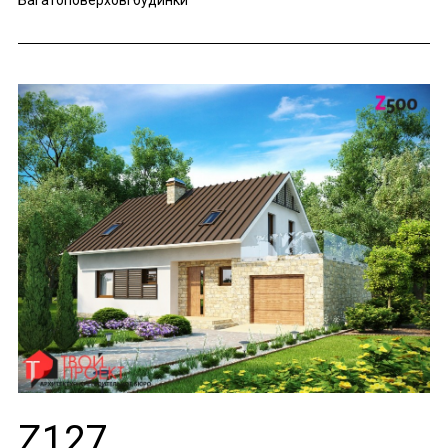
Багатоповерхові будинки
Z127