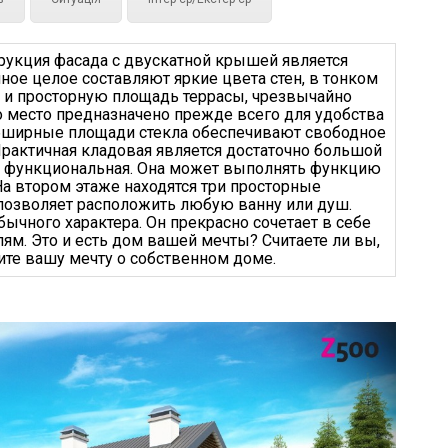
трукция фасада с двускатной крышей является
ое целое составляют яркие цвета стен, в тонком
 и просторную площадь террасы, чрезвычайно
то место предназначено прежде всего для удобства
 Обширные площади стекла обеспечивают свободное
рактичная кладовая является достаточно большой
я и функциональная. Она может выполнять функцию
На втором этаже находятся три просторные
 позволяет расположить любую ванну или душ.
ычного характера. Он прекрасно сочетает в себе
ям. Это и есть дом вашей мечты? Считаете ли вы,
ите вашу мечту о собственном доме.