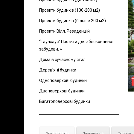
Проекти будинків (100-200 м2)
Проекти будинків (більше 200 м2)
Проекти Вілл, Резиденцій
“Таунхаус”.Проєкти для зблокованної
забудови. »
Дома в сучасному стилі
Дерев’яні будинки
Одноповерхові будинки
Двоповерхові будинки
Багатоповерхові будинки
Опис проекту
Планування
Фасади