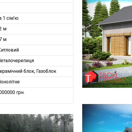
а 1 сім'ю
2 м
7 м
итловий
еталочерепиця
ерамічний блок, Газоблок
онолітне
000000 грн.