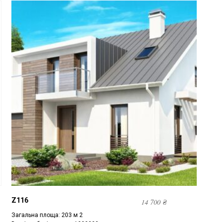
Z116
14 700
₴
Загальна площа: 203 м 2