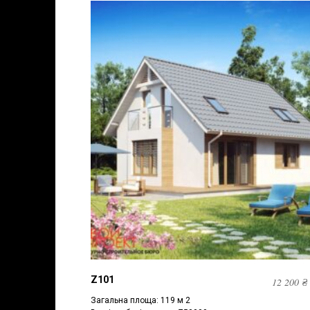
Z101
12 200
₴
Загальна площа: 119 м 2