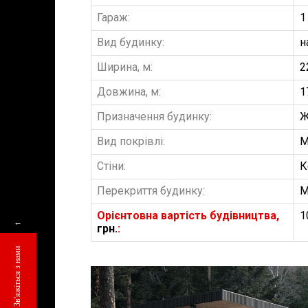
Гараж:
1
Вид будинку:
н
Ширина, м:
2
Довжина, м:
1
Призначення будинку:
Ж
Вид покрівлі:
М
Стіни:
К
Перекриття будинку:
М
Орієнтовна вартість будівництва,
1
←
грн.
:
Зв'яжіться з нами