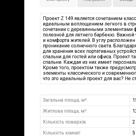
Проект Z 149 является сочетанием клас
идеальным воплощением легкого в строи
сочетании с деревянными элементами ф
полезной для летнего барбекю. Важной 
и комфорта жителей. В углу расположе
проникание солнечного света. Благодар
для хранения всех портативных устройс
спальни для гостей или офиса. Проект 
спальни. Каждая из них имеет персонал
Кроме того, проектом также предусмотр
элементы классического и современного
что это идеальный проект для вас? Не 
Загальна площа, м²:
1
Житлова площа, м²:
1
Кількість поверхів:
2
Кількість кімнат:
5