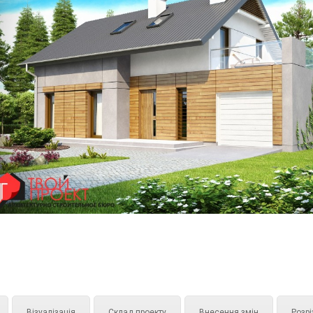
Візуалізація
Склад проекту
Внесення змін
Розрі