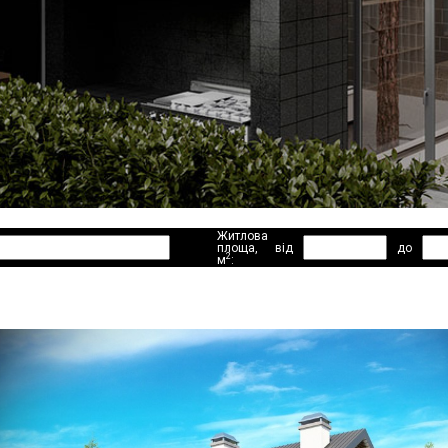
Житлова
площа,
від
до
2
м
: