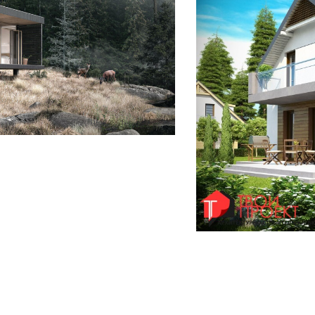
БУДИНКІВ
ОЕКТ”
З
ництво