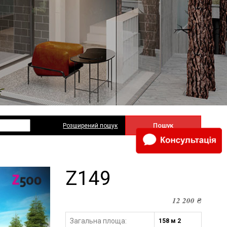
Пошук
Розширений пошук
Z149
12 200
₴
Загальна площа:
158 м 2