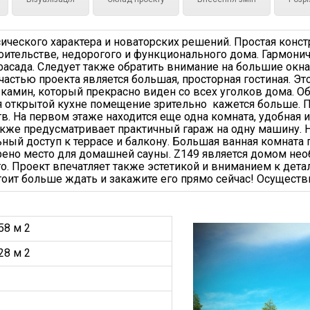
сического характера и новаторских решений. Простая конс
тельстве, недорогого и функционального дома. Гармоничн
асада. Следует также обратить внимание на большие окна
частью проекта является большая, просторная гостиная. Э
н камин, который прекрасно виден со всех уголков дома.
я открытой кухне помещение зрительно кажется больше. П
тв. На первом этаже находится еще одна комната, удобна
также предусматривает практичный гараж на одну машину. 
ьный доступ к террасе и балкону. Большая ванная комната
ено место для домашней сауны. Z149 является домом необ
. Проект впечатляет также эстетикой и вниманием к детал
стоит больше ждать и закажите его прямо сейчас! Осуществ
58 м 2
28 м 2