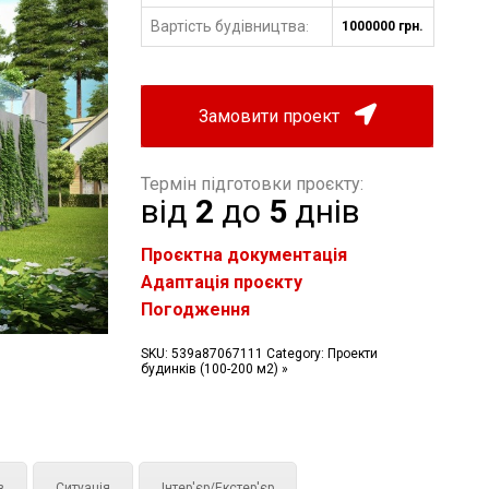
Вартість будівництва
1000000 грн.
:
Замовити проект
Термін підготовки проєкту:
від
2
до
5
днів
Проєктна документація
Адаптація проєкту
Погодження
SKU:
539a87067111
Category:
Проекти
будинків (100-200 м2) »
з
Ситуація
Інтер'єр/Екстер'єр