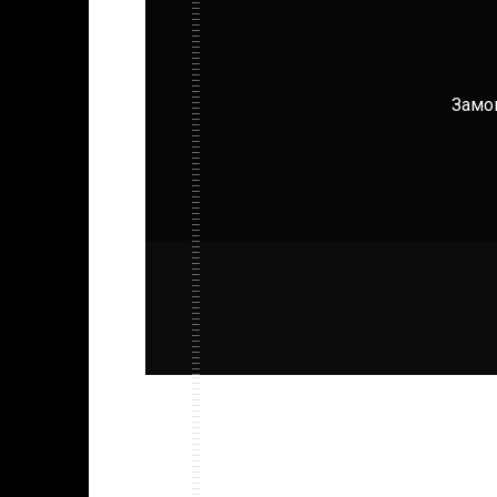
Замов