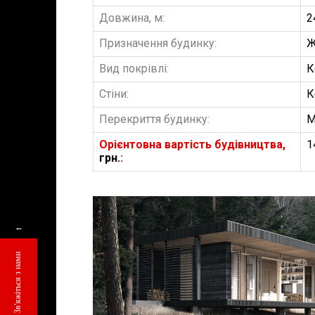
Довжина, м:
2
Призначення будинку:
Ж
Вид покрівлі:
К
Стіни:
К
Перекриття будинку:
М
Орієнтовна вартість будівництва,
1
грн.
:
←
БУДІВНИЦТВО 
Зв'яжіться з нами
АББ”ТВІЙ ПР
Замовити будів