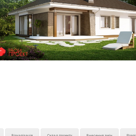
Візуалізація
Склад проекту
Внесення змін
Розрі