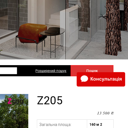
Пошук
Розширений пошук
Z205
13 500
₴
Загальна площа:
160 м 2