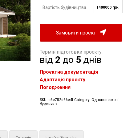
Вартість будівництва
1400000 грн.
:
Замовити проект
Термін підготовки проєкту:
від
2
до
5
днів
Проєктна документація
Адаптація проєкту
Погодження
SKU:
c6e752d66e4f
Category:
Одноповерхові
будинки »
з
Ситуація
Інтер'єр/Екстер'єр