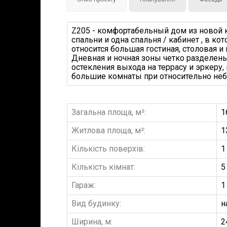
Z205 - комфортабельный дом из новой к
спальни и одна спальня / кабинет , в к
относится большая гостиная, столовая 
Дневная и ночная зоны четко разделены
остекления выхода на террасу и эркеру
большие комнаты при относительно не
Загальна площа, м²:
1
Житлова площа, м²:
1
Кількість поверхів:
1
Кількість кімнат:
5
Гараж:
1
Вид будинку:
н
Ширина, м:
2