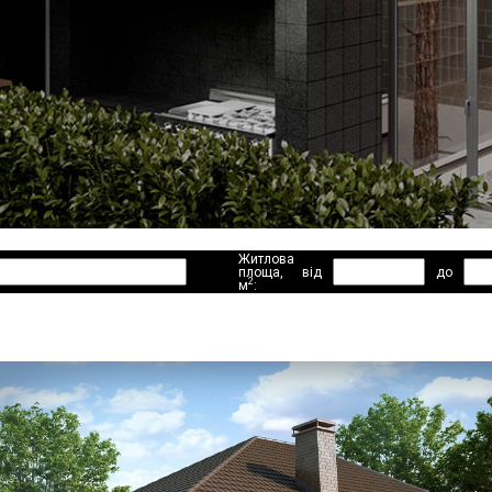
Житлова
площа,
від
до
2
м
: