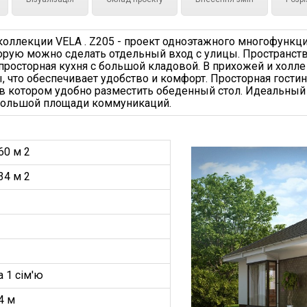
оллекции VELA . Z205 - проект одноэтажного многофункци
оторую можно сделать отдельный вход с улицы. Пространст
и просторная кухня с большой кладовой. В прихожей и хол
, что обеспечивает удобство и комфорт. Просторная гост
, в котором удобно разместить обеденный стол. Идеальный 
большой площади коммуникаций.
60 м 2
34 м 2
а 1 сім'ю
4 м