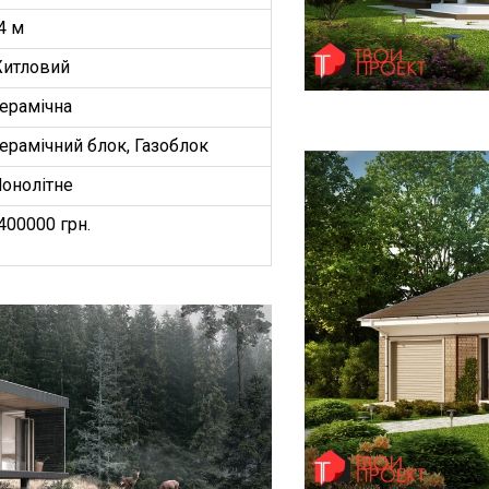
4 м
итловий
ерамічна
ерамічний блок, Газоблок
онолітне
400000 грн.
БУДИНКІВ
ОЕКТ”
З
ництво