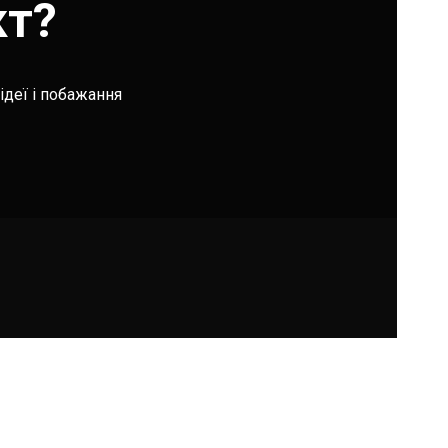
кт?
ідеї і побажання