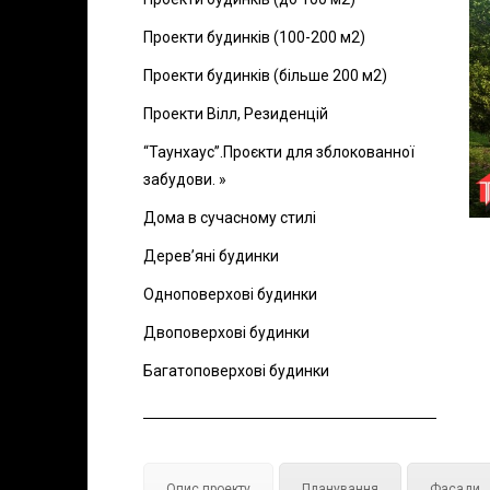
Проекти будинків (100-200 м2)
Проекти будинків (більше 200 м2)
Проекти Вілл, Резиденцій
“Таунхаус”.Проєкти для зблокованної
забудови. »
Дома в сучасному стилі
Дерев’яні будинки
Одноповерхові будинки
Двоповерхові будинки
Багатоповерхові будинки
Опис проекту
Планування
Фасади