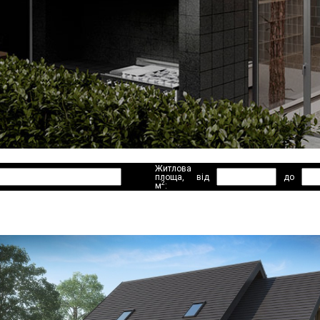
Житлова
площа,
від
до
2
м
: