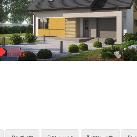
Візуалізація
Склад проекту
Внесення змін
Розрі