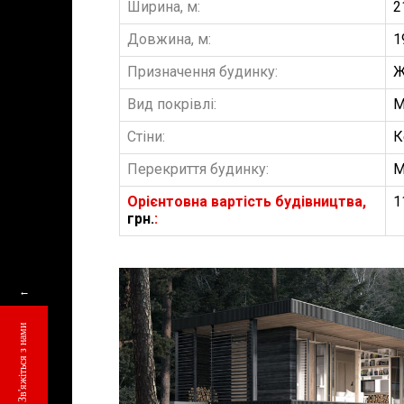
Ширина, м:
2
Довжина, м:
1
Призначення будинку:
Ж
Вид покрівлі:
М
Стіни:
К
Перекриття будинку:
М
Орієнтовна вартість будівництва,
1
грн.
:
←
Зв'яжіться з нами
БУДІВНИЦТВО 
АББ”ТВІЙ ПР