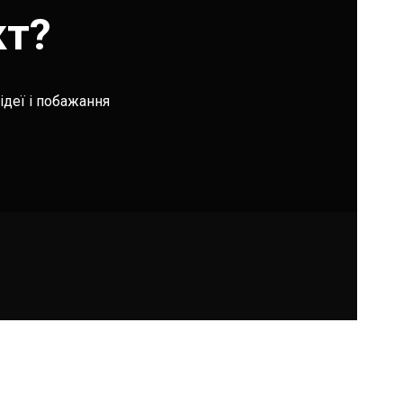
кт?
ідеї і побажання