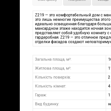
Z219 — это комфортабельный дом с ман
это лишь немногие преимущества этого 
идеально освещенная благодаря большим
мансардном этаже находится ночная зон
представляет собой удобную комнату с
гардеробная. Z219 — это отличное пред
отделки фасадов создают неповторимую
Загальна площа, м²:
1
Житлова площа, м²:
1
Кількість поверхів:
2
Кількість кімнат:
4
Гараж:
1
Вид будинку:
н