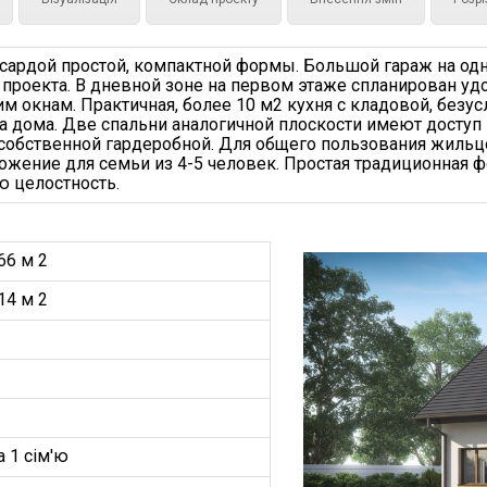
сардой простой, компактной формы. Большой гараж на одн
проекта. В дневной зоне на первом этаже спланирован удо
 окнам. Практичная, более 10 м2 кухня с кладовой, безусл
а дома. Две спальни аналогичной плоскости имеют доступ
 собственной гардеробной. Для общего пользования жильц
ложение для семьи из 4-5 человек. Простая традиционная
 целостность.
66 м 2
14 м 2
а 1 сім'ю