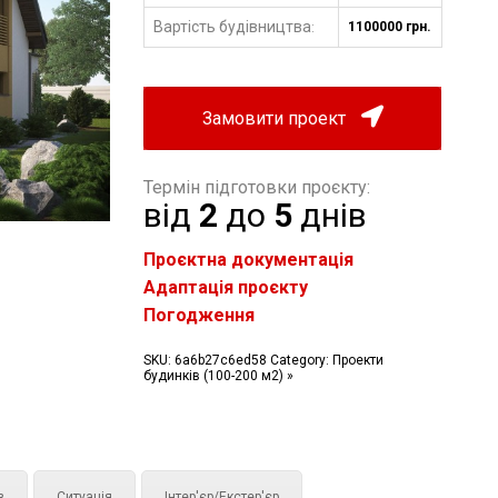
Вартість будівництва
1100000 грн.
:
Замовити проект
Термін підготовки проєкту:
від
2
до
5
днів
Проєктна документація
Адаптація проєкту
Погодження
SKU:
6a6b27c6ed58
Category:
Проекти
будинків (100-200 м2) »
з
Ситуація
Інтер'єр/Екстер'єр