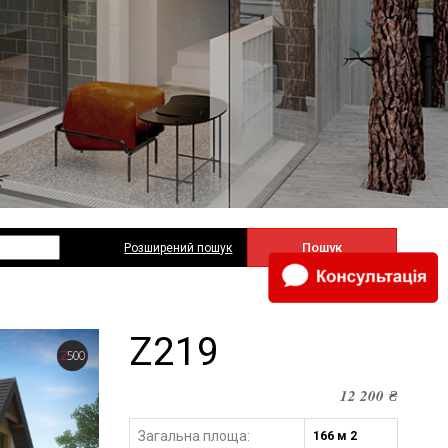
Пошук
Розширений пошук
Z219
12 200
₴
Загальна площа:
166 м 2