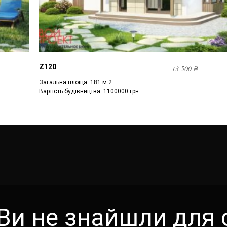
Z120
13 500
₴
Загальна площа: 181 м 2
Вартість будівництва: 1100000 грн.
Ви не знайшли для 