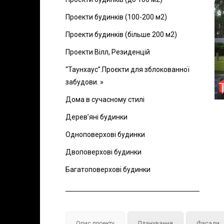
Проекти будинків (100-200 м2)
Проекти будинків (більше 200 м2)
Проекти Вілл, Резиденцій
“Таунхаус”.Проєкти для зблокованної
забудови. »
Дома в сучасному стилі
Дерев’яні будинки
Одноповерхові будинки
Двоповерхові будинки
Багатоповерхові будинки
Опис проекту
Планування
Фасади