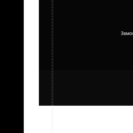
Замов