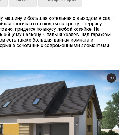
у машину и большая котельная с выходом в сад —
бная гостиная с выходом на крытую террасу,
овно, придется по вкусу любой хозяйке. На
 к общему балкону. Спальня хозяев над гаражом
ов есть также большая ванная комната и
 форма в сочетании с современными элементами