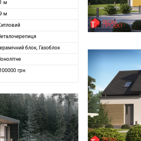
1 м
9 м
итловий
еталочерепиця
ерамічний блок, Газоблок
онолітне
100000 грн.
БУДИНКІВ
ОЕКТ”
З