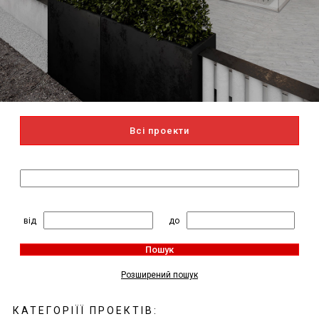
Всі проекти
Пошук за назвою
2
Житлова площа, м
:
від
до
Пошук
Розширений пошук
КАТЕГОРІЇЇ ПРОЕКТІВ: