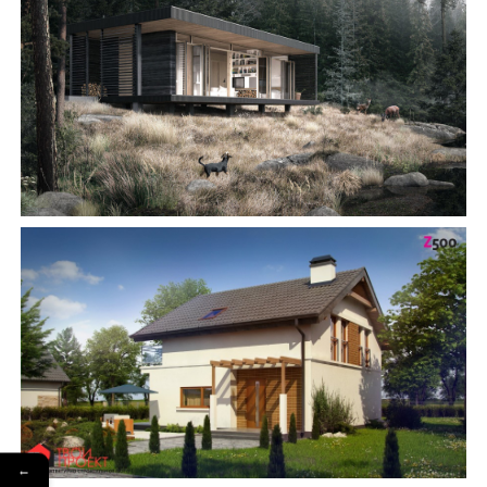
БУДІВНИЦТВО БУДИНКІВ
АББ”ТВІЙ ПРОЕКТ”
З
Замовити будівництво
←