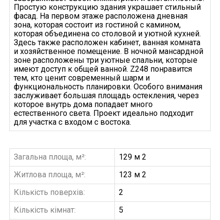
Простую конструкцию здания украшает стильный
фасад. На первом этаже расположена дневная
зона, которая состоит из гостиной с камином,
которая объединена со столовой и уютной кухней.
Здесь также расположен кабинет, ванная комната
и хозяйственное помещение. В ночной мансардной
зоне расположены три уютные спальни, которые
имеют доступ к общей ванной. Z248 понравится
тем, кто ценит современный шарм и
функциональность планировки. Особого внимания
заслуживает большая площадь остекления, через
которое внутрь дома попадает много
естественного света. Проект идеально подходит
для участка с входом с востока.
Загальна площа, м²:
129 м 2
Житлова площа, м²:
123 м 2
Кількість поверхів:
2
Кількість кімнат:
5