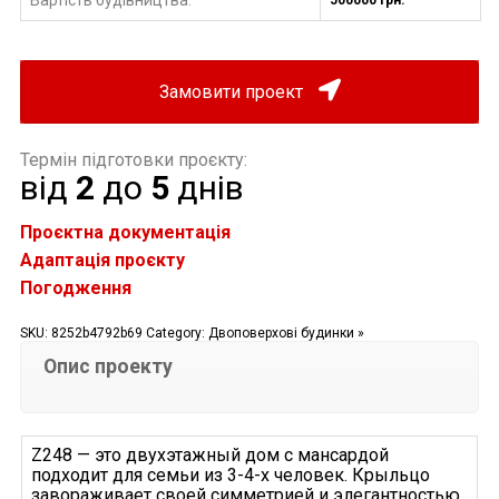
:
Замовити проект
Термін підготовки проєкту:
від
2
до
5
днів
Проєктна документація
Адаптація проєкту
Погодження
SKU:
8252b4792b69
Category:
Двоповерхові будинки »
Опис проекту
Z248 — это двухэтажный дом с мансардой
подходит для семьи из 3-4-х человек. Крыльцо
завораживает своей симметрией и элегантностью.