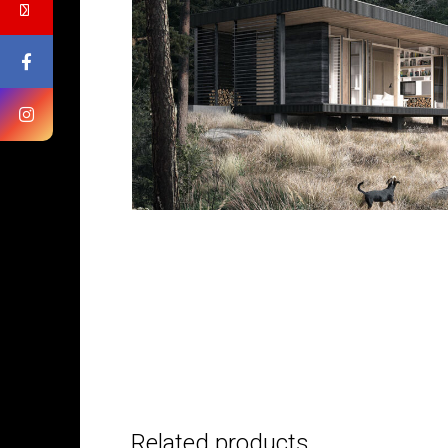
БУДІВНИЦТВО 
АББ”ТВІЙ ПР
Замовити будів
Related products