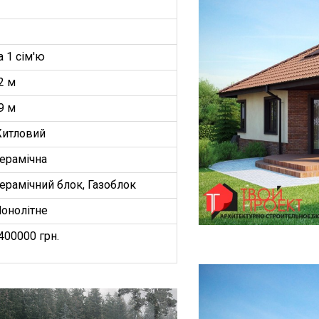
а 1 сім'ю
2 м
9 м
итловий
ерамічна
ерамічний блок, Газоблок
онолітне
400000 грн.