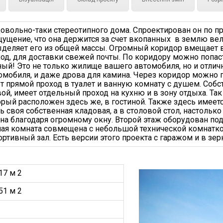
довольно-таки стереотипного дома. Спроектирован он по п
щение, что она держится за счет вкопанных в землю вел
ыделяет его из общей массы. Огромный коридор вмещает 
од, для доставки свежей почты. По коридору можно попаст
ный! Это не только жилище вашего автомобиля, но и отли
омобиля, и даже дрова для камина. Через коридор можно 
ет прямой проход в туалет и ванную комнату с душем. Соб
ой, имеет отдельный проход на кухню и в зону отдыха. Т
торый расположен здесь же, в гостиной. Также здесь имеет
ь своя собственная кладовая, а в столовой стол, настолько
на благодаря огромному окну. Второй этаж оборудован по
ная комната совмещена с небольшой технической комнатко
ортивный зал. Есть версии этого проекта с гаражом и в зе
17 м 2
51 м 2