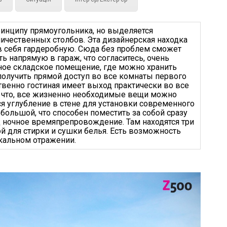
ринципу прямоугольника, но выделяется
ичественных столбов. Эта дизайнерская находка
в себя гардеробную. Сюда без проблем сможет
ь напрямую в гараж, что согласитесь, очень
чное складское помещение, где можно хранить
получить прямой доступ во все комнаты первого
ственно гостиная имеет выход практически во все
ак что, все жизненно необходимые вещи можно
ся углубление в стене для установки современного
 большой, что способен поместить за собой сразу
д ночное времяпрепровождение. Там находятся три
й для стирки и сушки белья. Есть возможность
ркальном отражении.