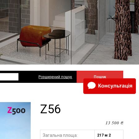
Пошук
Розширений пошук
Z56
13 500
₴
Загальна площа:
217 м 2