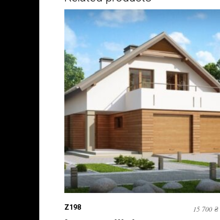
Z198
15 700
₴