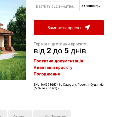
Вартість будівництва
1400000 грн.
:
Замовити проект
Термін підготовки проєкту:
від
2
до
5
днів
Проєктна документація
Адаптація проєкту
Погодження
SKU:
fc4693dd741c
Category:
Проекти будинків
(більше 200 м2) »
з
Ситуація
Інтер'єр/Екстер'єр