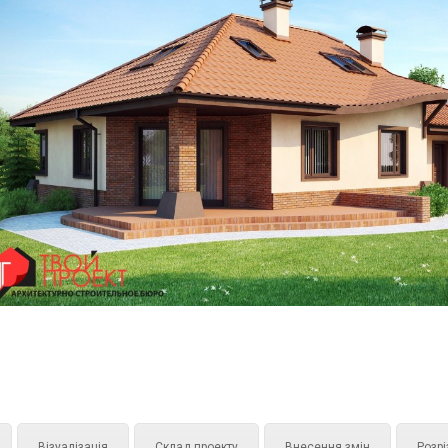
Візуалізація
Склад проекту
Внесення змін
Розрі