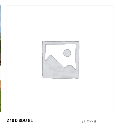
Z10 D SDU GL
13 500
₴