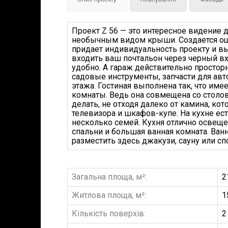
Проект Z 56 — это интересное видение 
необычным видом крыши. Создается ощу
придает индивидуальность проекту и в
входить ваш почтальон через черный вх
удобно. А гараж действительно простор
садовые инструменты, запчасти для авт
этажа. Гостиная выполнена так, что име
комнаты. Ведь она совмещена со столов
делать, не отходя далеко от камина, ко
телевизора и шкафов-купе. На кухне ест
несколько семей. Кухня отлично освеще
спальни и большая ванная комната. Ван
разместить здесь джакузи, сауну или сп
Загальна площа, м²:
2
Житлова площа, м²:
1
Кількість поверхів:
2