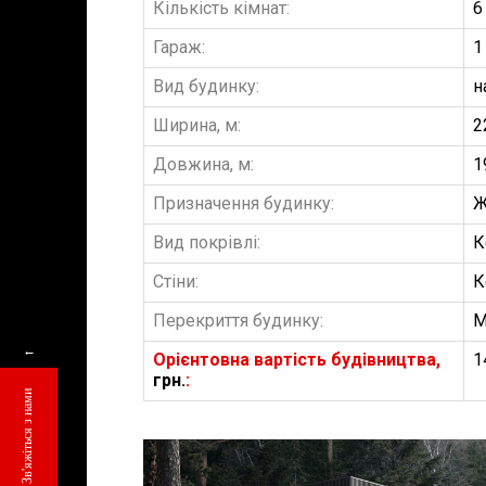
Кількість кімнат:
6
Гараж:
1
Вид будинку:
н
Ширина, м:
2
Довжина, м:
1
Призначення будинку:
Ж
Вид покрівлі:
К
Стіни:
К
Перекриття будинку:
М
←
Орієнтовна вартість будівництва,
1
грн.
:
Зв'яжіться з нами