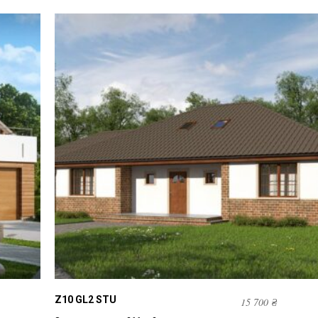
Z10 GL2 STU
15 700
₴