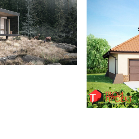
БУДИНКІВ
ОЕКТ”
З
ництво