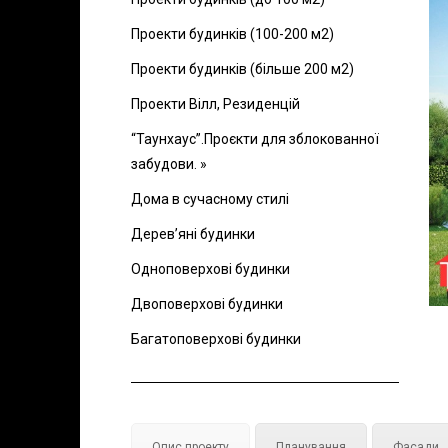
Проекти будинків (100-200 м2)
Проекти будинків (більше 200 м2)
Проекти Вілл, Резиденцій
“Таунхаус”.Проєкти для зблокованної
забудови. »
Дома в сучасному стилі
Дерев’яні будинки
Одноповерхові будинки
Двоповерхові будинки
Багатоповерхові будинки
Опис проекту
Планування
Фасади