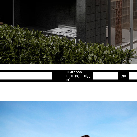
Житлова
площа,
від
до
2
м
: