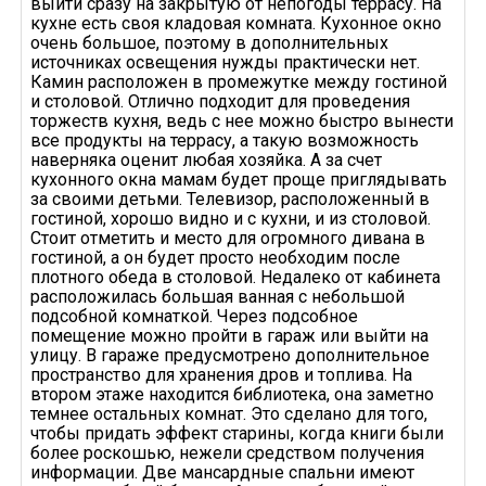
выйти сразу на закрытую от непогоды террасу. На
кухне есть своя кладовая комната. Кухонное окно
очень большое, поэтому в дополнительных
источниках освещения нужды практически нет.
Камин расположен в промежутке между гостиной
и столовой. Отлично подходит для проведения
торжеств кухня, ведь с нее можно быстро вынести
все продукты на террасу, а такую возможность
наверняка оценит любая хозяйка. А за счет
кухонного окна мамам будет проще приглядывать
за своими детьми. Телевизор, расположенный в
гостиной, хорошо видно и с кухни, и из столовой.
Стоит отметить и место для огромного дивана в
гостиной, а он будет просто необходим после
плотного обеда в столовой. Недалеко от кабинета
расположилась большая ванная с небольшой
подсобной комнаткой. Через подсобное
помещение можно пройти в гараж или выйти на
улицу. В гараже предусмотрено дополнительное
пространство для хранения дров и топлива. На
втором этаже находится библиотека, она заметно
темнее остальных комнат. Это сделано для того,
чтобы придать эффект старины, когда книги были
более роскошью, нежели средством получения
информации. Две мансардные спальни имеют