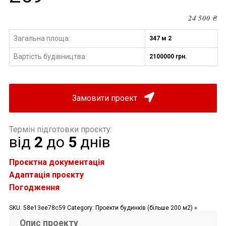
24 500
₴
Загальна площа:
347 м 2
Вартість будівництва
2100000 грн.
:
Замовити проект
Термін підготовки проєкту:
від
2
до
5
днів
Проєктна документація
Адаптація проєкту
Погодження
SKU:
58e13ee78c59
Category:
Проекти будинків (більше 200 м2) »
Опис проекту