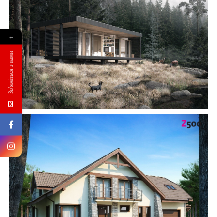
БУДІВНИЦТВО БУДИНКІВ
←
АББ”ТВІЙ ПРОЕКТ”
З
Зв'яжіться з нами
Замовити будівництво