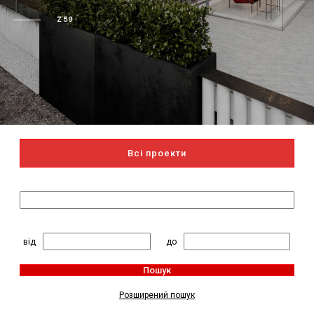
Z59
Всі проекти
Пошук за назвою
2
Житлова площа, м
:
від
до
Пошук
Розширений пошук