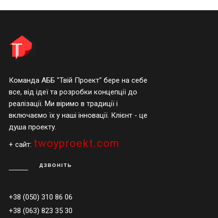
Команда АББ "Твій Проект" бере на себе
все, від ідеї та розробки концепції до
реалізації. Ми віримо в традиції і
включаємо їх у наші інновації. Клієнт - це
душа проекту.
twoyproekt.com
+ сайт:
ДЗВОНІТЬ
+38 (050) 310 86 06
+38 (063) 823 35 30