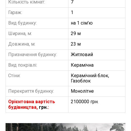
Кількість кімнат:
7
Гараж:
1
Вид будинку:
на 1 сім'ю
Ширина, м:
29 м
Довжина, м:
23 м
Призначення будинку:
Житловий
Вид покрівлі:
Керамічна
Стіни:
Керамічний блок,
Газоблок
Перекриття будинку:
Монолітне
Орієнтовна вартість
2100000 грн.
будівництва,
грн.
: