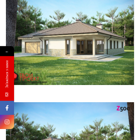
←
Зв'яжіться з нами