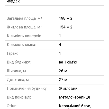
чердак .
Загальна площа, м²:
198 м 2
Житлова площа, м²:
154 м 2
Кількість поверхів:
1
Кількість кімнат:
4
Гараж:
1
Вид будинку:
на 1 сім'ю
Ширина, м:
26 м
Довжина, м:
27 м
Призначення будинку:
Житловий
Вид покрівлі:
Металочерепиця
Стіни:
Керамічний блок,