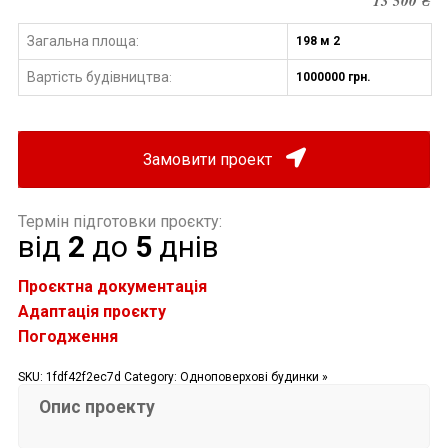
13 500
₴
Загальна площа:
198 м 2
Вартість будівництва
1000000 грн.
:
Замовити проект
Термін підготовки проєкту:
від
2
до
5
днів
Проєктна документація
Адаптація проєкту
Погодження
SKU:
1fdf42f2ec7d
Category:
Одноповерхові будинки »
Опис проекту