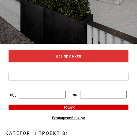
Всі проекти
Пошук за назвою
2
Житлова площа, м
:
від
до
Пошук
Розширений пошук
КАТЕГОРІЇЇ ПРОЕКТІВ: