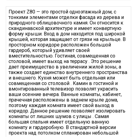
Проект Z80 — это простой одноэтажный дом, с
тонкими элементами отделки фасада из дерева и
природного облицовочного камня. Он относится к
скандинавской архитектуре и имеет конвертную
форму крыши. Вход в дом находится под широкой
крышей, которая защищает от грязи на крыльце. В
просторном коридоре расположен большой
гардероб, который удивляет своей
вместительностью. Гостиная, совмещенная со
столовой, имеет выход на террасу . Это решение
дает преимущество в увеличении жилой зоны, а
также создает единство внутреннего пространства
и внешнего. Кухня может быть отдельная или
совмещенная со столовой . Камин в гостиной и
вмонтированный телевизор позволят украсить
ваши осенние вечера. Ванные комнаты, кабинет,
прачечная расположены в заднем крыле дома,
поэтому каждая комната имеет свой выход в
коридор. Данное решение позволяет изолировать
комнаты от лишних шумов с улицы . Самая
большая спальня имеет отдельную ванную
комнату и гардеробную. В стандартной версии
проекта над потолком спланирован небольшой