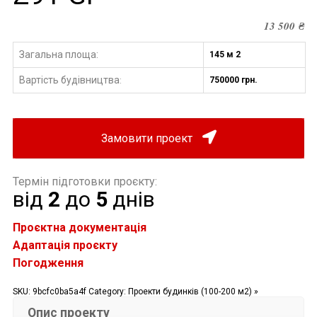
13 500
₴
Загальна площа:
145 м 2
Вартість будівництва
750000 грн.
:
Замовити проект
Термін підготовки проєкту:
від
2
до
5
днів
Проєктна документація
Адаптація проєкту
Погодження
SKU:
9bcfc0ba5a4f
Category:
Проекти будинків (100-200 м2) »
Опис проекту