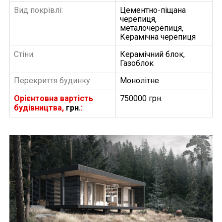
Вид покрівлі:
Цементно-піщана
черепиця,
металочерепиця,
Керамічна черепиця
Стіни:
Керамічний блок,
Газоблок
Перекриття будинку:
Монолітне
Орієнтовна вартість
750000 грн.
будівництва,
грн.
:
БУДІВНИЦТВО БУДИНКІВ
АББ”ТВІЙ ПРОЕКТ”
З
Замовити будівництво