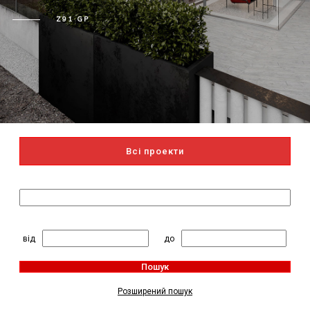
Z91 GP
Всі проекти
Пошук за назвою
2
Житлова площа, м
:
від
до
Пошук
Розширений пошук