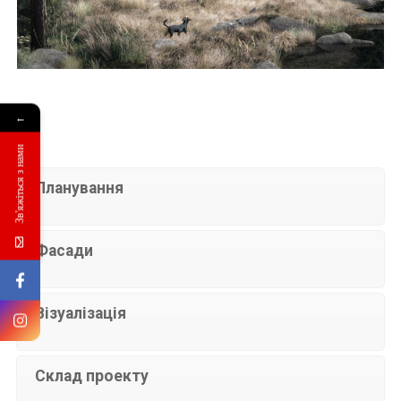
←
Зв'яжіться з нами
Планування
Фасади
Візуалізація
Склад проекту