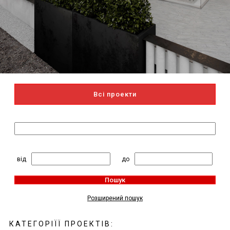
Всі проекти
Пошук за назвою
2
Житлова площа, м
:
від
до
Пошук
Розширений пошук
КАТЕГОРІЇЇ ПРОЕКТІВ: