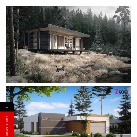
БУДІВНИЦТВО БУДИНКІВ
АББ”ТВІЙ ПРОЕКТ”
З
Замовити будівництво
←
Зв'яжіться з нами