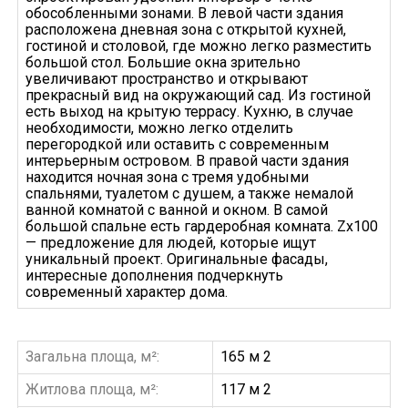
обособленными зонами. В левой части здания
расположена дневная зона с открытой кухней,
гостиной и столовой, где можно легко разместить
большой стол. Большие окна зрительно
увеличивают пространство и открывают
прекрасный вид на окружающий сад. Из гостиной
есть выход на крытую террасу. Кухню, в случае
необходимости, можно легко отделить
перегородкой или оставить с современным
интерьерным островом. В правой части здания
находится ночная зона с тремя удобными
спальнями, туалетом с душем, а также немалой
ванной комнатой с ванной и окном. В самой
большой спальне есть гардеробная комната. Zx100
— предложение для людей, которые ищут
уникальный проект. Оригинальные фасады,
интересные дополнения подчеркнуть
современный характер дома.
Загальна площа, м²:
165 м 2
Житлова площа, м²:
117 м 2