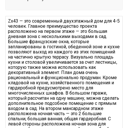
Zx43 — это современный двухэтажный дом для 4-5
человек. Главное преимущество проекта
расположено на первом этаже — это большая
дневная зона с несколькими выходами в сад.
Большие французские окна, которые
запланированы в гостиной, обеденной зоне и кухне
позволяют выход из каждого из этих помещений
на частично крытую террасу. Визуально площадь
кухни и столовой увеличивается за счет лестницы,
которую также можна использовать как
декоративный элемент. План дома очень
рациональный и функционально продуман. Кроме
кладовой на кухне, хозяйственного помещения и
гардеробной предусмотрено место для
многочисленных шкафов. В большом гараже,
который рассчитан на одну машину, можна сделать
дополнительное подсобное помещение с прямым
входом в сад. На втором мансардном этаже
расположена ночная часть — это 2 большие
спальни, большая ванная, общая гардеробная. С
левой стороны расположена ночная зона для