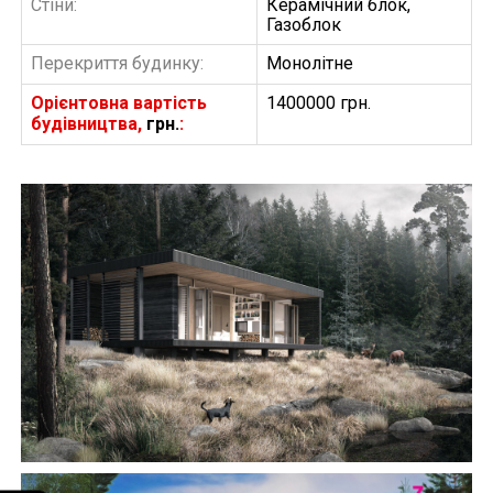
Стіни:
Керамічний блок,
Газоблок
Перекриття будинку:
Монолітне
Орієнтовна вартість
1400000 грн.
будівництва,
грн.
:
БУДІВНИЦТВО БУДИНКІВ
АББ”ТВІЙ ПРОЕКТ”
З
Замовити будівництво