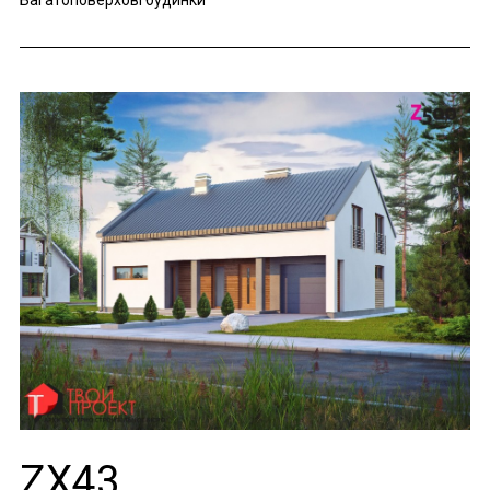
Багатоповерхові будинки
ZX43