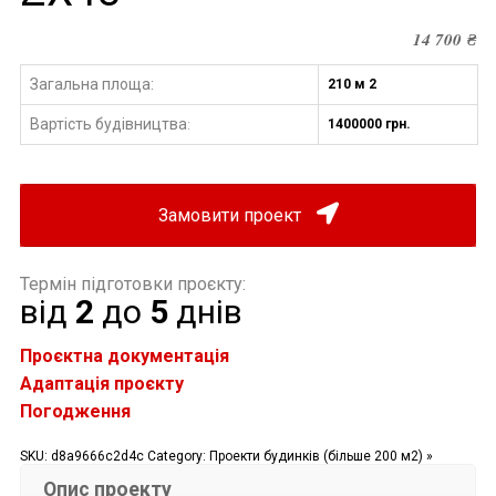
14 700
₴
Загальна площа:
210 м 2
Вартість будівництва
1400000 грн.
:
Замовити проект
Термін підготовки проєкту:
від
2
до
5
днів
Проєктна документація
Адаптація проєкту
Погодження
SKU:
d8a9666c2d4c
Category:
Проекти будинків (більше 200 м2) »
Опис проекту