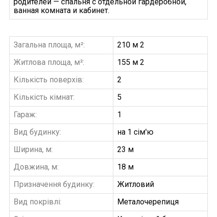
родителей — спальня с отдельной гардеробной,
ванная комната и кабинет.
Загальна площа, м²:
210 м 2
Житлова площа, м²:
155 м 2
Кількість поверхів:
2
Кількість кімнат:
5
Гараж:
1
Вид будинку:
на 1 сім'ю
Ширина, м:
23 м
Довжина, м:
18 м
Призначення будинку:
Житловий
Вид покрівлі:
Металочерепиця