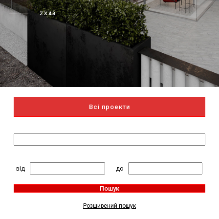
ZX43
Всі проекти
Пошук за назвою
2
Житлова площа, м
:
від
до
Пошук
Розширений пошук