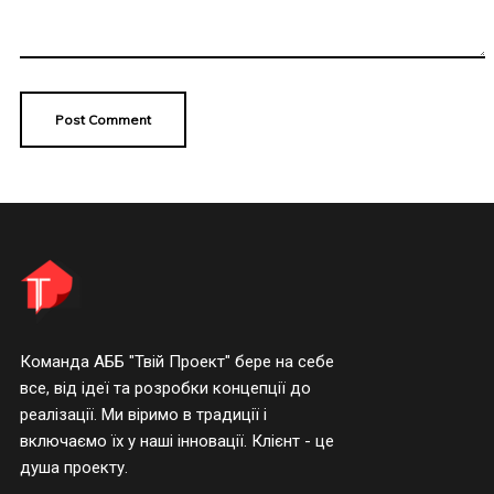
Команда АББ "Твій Проект" бере на себе
все, від ідеї та розробки концепції до
реалізації. Ми віримо в традиції і
включаємо їх у наші інновації. Клієнт - це
душа проекту.