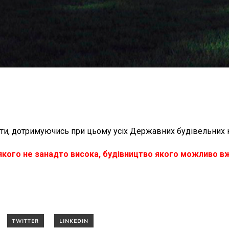
ти, дотримуючись при цьому усіх Державних будівельних 
 якого не занадто висока, будівництво якого можливо вж