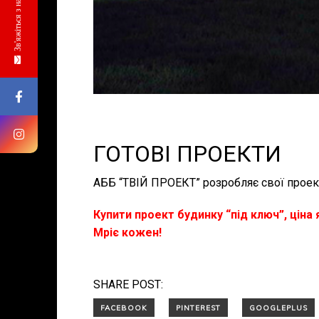
Зв'яжіться з нами
ГОТОВІ ПРОЕКТИ
АББ “ТВІЙ ПРОЕКТ” розробляє свої проек
Купити проект будинку “під ключ”, ціна
Мріє кожен!
SHARE POST: