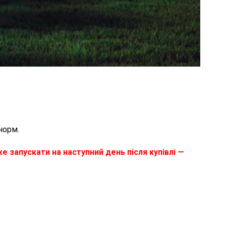
норм.
е запускати на наступний день після купівлі —