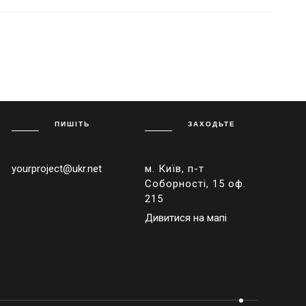
ПИШІТЬ
ЗАХОДЬТЕ
yourproject@ukr.net
м. Київ, п-т
Соборності, 15 оф.
215
Дивитися на мапі