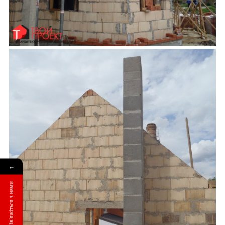
←
Зв'яжіться з нами