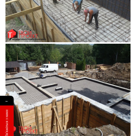
←
Зв'яжіться з нами